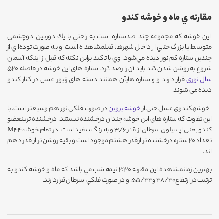
مقارنه ي ماه و خوشه كندو
اين خوشه كه مجموعه چند صدستاره است به راحتي با يك دوربين دوچشمي
متوسط يا بزرگ حتي از داخل شهرها قابلمشاهده است و به صورت توده‌اي از
چندين ستاره كم نور ديده مي‌شود. وي با تاكيد براين نكته كه قبل از اينكه آسمان
شروع به روشن شدن كند بايد آن را رصد كرد. ستاره های این خوشه در فاصله ۵۲۰
سال نوری
قرار دارند و و ستاره هایآن همانند دسته های زنبور عسل در کنار کندو
دیده می شوند.
خوشهکندوی عسل حتی از
خوشه پروین
در صورت فلکی ثور هم وسیعتر است. با
این تفاوت که ستاره های این خوشه چندان درخشنده نیستند. درخشنده ترینعضو
کندو یعنی اپسیلون سرطان از قدر ۳/۶ و به رنگ سفید است. در تمام خوشه M۴۴
تعداد ۲۰ ستاره درخشنده تر ازقدر هشتم موجود است و بقیه روشن تر از قدر دهم
اند.
بهترين زمانمشاهده اين مقارنه 2:30 نيمه شب مي باشد كه ماه و خوشه كندو به
ترتيب در ارتفاع48/40 و55/44، و در صورت فلكي سرطان قراردارند.