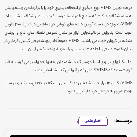
در ماه آوريل VIMS نوع ديگري از انعطاف پذيري خود را با برگرداندن چشمهايش
به سمتشكافهاي گرم كه سطح قمر انسلادوس كيوان را مي شكافد نشان داد.
VIMS به ويژه دربدست آوردن داده هاي گرمايي در دماهايي در حدود 200 كلوين
خوب است. بنابراين درحاليكهاين ابزار در دنبال نمودن نقطه هاي داغ و ابرهاي
آشفته بر كيوان خوب مي باشند، VIMS عموماً قادر بهتشخيص گسيل گرمايي از
تيتان، قمرهاي يخي يا حلقه ها، نيست زيرا دماي آنها خيليكمتر از اين است.
اما شكافهاي بر روي انسلادوس كه دانشمندان به آنها زخمهايببر مي گويند آنقدر
گرم هستند كه VIMS گرمايي كه از آنها مي آيد را شناسايي نمايد.
VIMS يكي از 12 ابزار نصب شده بر روي كاسيني استكه در 1997 پرتاب شد و در سال
2004 شروع به چرخش در مدار كيوان نمود.
برچسب‌ها:
اخبار علمی
,