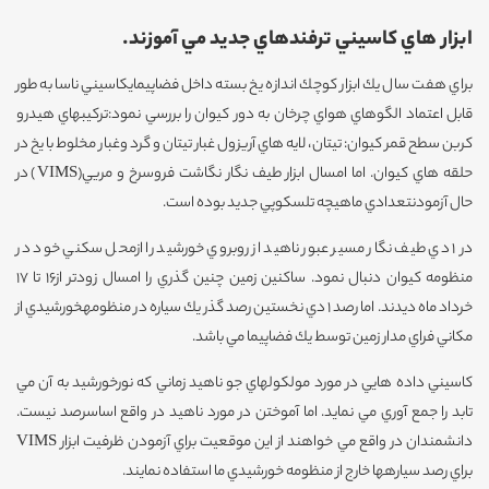
ابزار هاي كاسيني ترفندهاي جديد مي آموزند.
براي هفت سال يك ابزار كوچك اندازه يخ بسته داخل فضاپيمايكاسيني ناسا به طور
قابل اعتماد الگوهاي هواي چرخان به دور كيوان را بررسي نمود:تركيبهاي هيدرو
كربن سطح قمر كيوان: تيتان، لايه هاي آريزول غبار تيتان و گرد وغبار مخلوط با يخ در
حلقه هاي كيوان. اما امسال ابزار طيف نگار نگاشت فروسرخ و مريي(VIMS) در
حال آزمودنتعدادي ماهيچه تلسكوپي جديد بوده است.
در 1 دي طيف نگار مسير عبور ناهيد از روبروي خورشيد را ازمحل سكني خود در
منظومه كيوان دنبال نمود. ساكنين زمين چنين گذري را امسال زودتر از16 تا 17
خرداد ماه ديدند. اما رصد 1 دي نخستين رصد گذر يك سياره در منظومهخورشيدي از
مكاني فراي مدار زمين توسط يك فضاپيما مي باشد.
كاسيني داده هايي در مورد مولكولهاي جو ناهيد زماني كه نورخورشيد به آن مي
تابد را جمع آوري مي نمايد. اما آموختن در مورد ناهيد در واقع اساسرصد نيست.
دانشمندان در واقع مي خواهند از اين موقعيت براي آزمودن ظرفيت ابزار VIMS
براي رصد سيارهها خارج از منظومه خورشيدي ما استفاده نمايند.