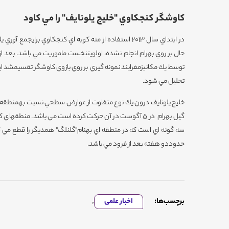
كاوشگر كنجكاوي "خليج يلونايف" را مي كاود
در ابتداي سال 2013 استفاده از مته كوبه اي كنجكاوي برايجمع
حال بر روي بهرام انجام نشده، اولويتنخست ماموريت مي باشد. بعد ا
توسط يك مكانيزمفرايند نمونه گيري بر روي بازوي كاوشگر تقسيمشد اي
تحليل مي شود.
خليج يلونايف درون يك نوع متفاوت از عوارض سطحي نسبت بهمنطقه ا
گيل بهرام در 5 آگوست در آن حركت كرده است مي باشد. منطق
سه گونه اي است كه در منطقه اي بهنام"گلنلگ" همديگر را قطع مي ك
حدوددو هفته بعد از فرود مي باشد.
برچسب‌ها:
اخبار علمی
,