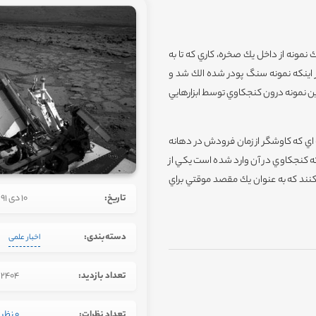
 آوري يك نمونه از داخل يك صخره، كاري كه تا به
ز اينكه نمونه سنگ پودر شده الك شد و
ن نمونه درون كنجكاوي توسط ابزارهايي
ي كه كاوشگر از زمان فرودش در دهانه
هاي كه كنجكاوي در آن وارد شده است يكي از
نند كه به عنوان يك مقصد موقتي براي
تاریخ:
10 دی 1391
دسته‌بندی:
اخبار علمی
تعداد بازدید:
2404
تعداد نظرات:
0 نظر