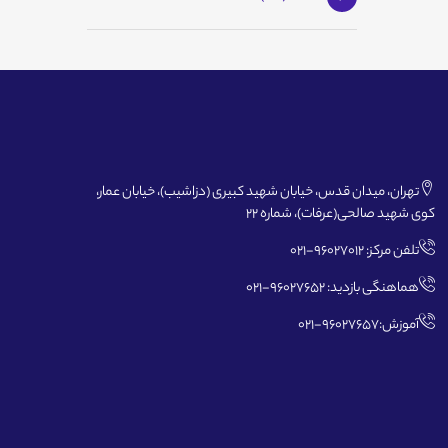
تهران، میدان قدس، خیابان شهید کبیری (دزاشیب)، خیابان عمار،
کوی شهید صالحی(عرفات)، شماره 22
تلفن مرکز: 96027012-021
هماهنگی بازدید: 96027652-021
آموزش:96027657-021