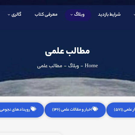
شرایط بازدید
وبلاگ
معرفی کتاب
گالری
مطالب علمی
Home
-
وبلاگ
-
مطالب علمی
 علمی (571)
اخبار و مقالات علمی (146)
رویدادهای نجومی (255