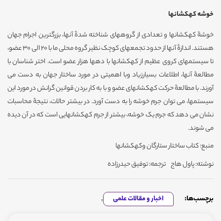
خوشه کهکشانها
خوشۀ کهکشانها و تعدادی از گروههای شناخته شدۀ آنها، بزرگترین اجرام جهان
هستند. اندازۀ آنها از حدود تجمعهای کوچک نظیر گروه محلی ما با 20 الی 30 عضو،
تا سیستمهای کروی عظیم از کهکشانها با دهها هزار عضو است. اختر شناسان با
مطالعۀ آنها، اطلاعات بسیارزیاد وبا اهمیتی در مورد ساختار جهان به دست می
آورند. با مطالعۀ حرکت کهکشانهای عضو و با به کار بردن قوانین گرانش در مورد این
سیستمها، می توان جرم خوشه را به دست آورد. در بیشتر حالات، نتیجۀ محاسبات
نشان می دهد که جرم یک خوشه، بیشتر از جرم کهکشانهایی است که در آن دیده
می شوند.
منبع: کتاب ساختار ستارگان وکهکشانها
نوشته: پاول هاج ترجمه: توفیق حیدرزاده
برچسب‌ها:
اخبار و مقالات علمی
,