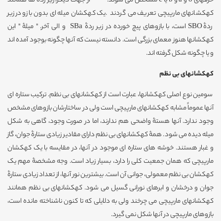
حرفهای o و a و b یا c مشخص می شوند. از جهات دیگر، زیر رده ها همانند
کهکشانهای مارپیچی تعریف می گردند .یک کهکشان میله ای بدون بازو در زیر
ردۀ SBO است، با بازوهای پیچ خورده در زیر ردۀ SBa و الی آخر. " میلۀ " این
کهکشانها هنوز معمای بزرگی است. دانسته نیست که آنها چگونه بوجود آمده اند
و یا چگونه شکل گرفته اند.
کهکشانهای بی نظم
سومین نوع اصلی کهکشانها، عبارت است از کهکشانهای بی نظم. ترکیب ستاره ای
آنها عموماً مشابه کهکشانهای مارپیچی است ولی در ساختارشان بازوهای مشخص
وجود ندارد. آنها هستۀ واضحی هم ندارند، اما در صورت وجود، گاهی به شکل
میله دیده می شود. همۀ کهکشانهای بی نظم دارای مقادیر زیادی ستارۀ جوان، گاز
و غبار هستند. خوشه های ستاره ای موجود در آنها، در مقایسه با یک کهکشان
مارپیچی که همان جمعیت کلی را دارد، بسیار زیاد است. وجه مشخصۀ مهم یک
کهکشان بی نظم معمولی، جوانی آن است. بیشترین نور آنها، از تعداد زیادی ستارۀ
جوان و درخشان و ابرهای نورانی گسیل می شود. کهکشانهای بی نظم همانند
کهکشانهای مارپیچی می چرخند ولی به دلایلی که تا کنون ناشناخته مانده است،
بازوهای مارپیچی در آنها شکل نمی گیرد.