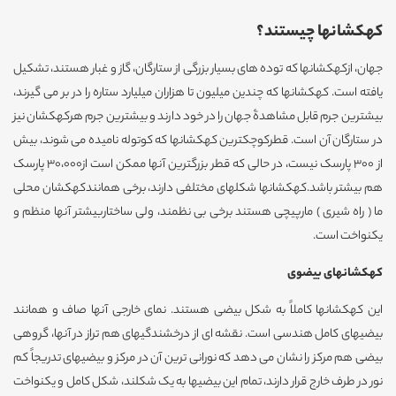
کهکشانها چیستند؟
جهان، ازکهکشانها که توده های بسیار بزرگی از ستارگان، گاز و غبار هستند، تشکیل
یافته است. کهکشانها که چندین میلیون تا هزاران میلیارد ستاره را در بر می گیرند،
بیشترین جرم قابل مشاهدۀ جهان را در خود دارند و بیشترین جرم هرکهکشان نیز
در ستارگان آن است. قطرکوچکترین کهکشانها که کوتوله نامیده می شوند، بیش
از 300 پارسک نیست، در حالی که قطر بزرگترین آنها ممکن است از30،000 پارسک
هم بیشتر باشد.کهکشانها شکلهای مختلفی دارند، برخی همانندکهکشان محلی
ما ( راه شیری ) مارپیچی هستند برخی بی نظمند، ولی ساختاربیشتر آنها منظم و
یکنواخت است.
کهکشانهای بیضوی
این کهکشانها کاملاً به شکل بیضی هستند. نمای خارجی آنها صاف و همانند
بیضیهای کامل هندسی است. نقشه ای از درخشندگیهای هم تراز در آنها، گروهی
بیضی هم مرکز را نشان می دهد که نورانی ترین آن در مرکز و بیضیهای تدریجاً کم
نور در طرف خارج قرار دارند، تمام این بیضیها به یک شکلند، شکل کامل و یکنواخت