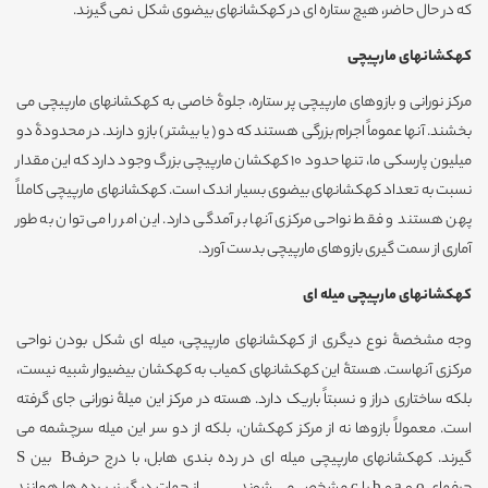
که در حال حاضر، هیچ ستاره ای در کهکشانهای بیضوی شکل نمی گیرند.
کهکشانهای مارپیچی
مرکز نورانی و بازوهای مارپیچی پر ستاره، جلوۀ خاصی به کهکشانهای مارپیچی می
بخشند. آنها عموماً اجرام بزرگی هستند که دو ( یا بیشتر ) بازو دارند. در محدودۀ دو
میلیون پارسکی ما، تنها حدود 10 کهکشان مارپیچی بزرگ وجود دارد که این مقدار
نسبت به تعداد کهکشانهای بیضوی بسیار اندک است. کهکشانهای مارپیچی کاملاً
پهن هستند و فقط نواحی مرکزی آنها بر آمدگی دارد. این امر را می توان به طور
آماری از سمت گیری بازوهای مارپیچی بدست آورد.
کهکشانهای مارپیچی میله ای
وجه مشخصۀ نوع دیگری از کهکشانهای مارپیچی، میله ای شکل بودن نواحی
مرکزی آنهاست. هستۀ این کهکشانهای کمیاب به کهکشان بیضیوار شبیه نیست،
بلکه ساختاری دراز و نسبتاً باریک دارد. هسته در مرکز این میلۀ نورانی جای گرفته
است. معمولاً بازوها نه از مرکز کهکشان، بلکه از دو سر این میله سرچشمه می
گیرند. کهکشانهای مارپیچی میله ای در رده بندی هابل، با درج حرفB بین S