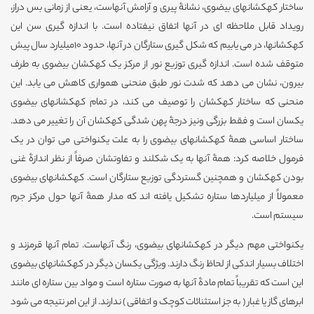
ساختار کهکشانهای بیضوی، نشانۀ پیری و آرامش آنهاست، یعنی از زمانی بس دراز،
رویداد قابل ملاحظه ای در آنها اتفاق نیفتاده است. با اندازه گیری سن این
کهکشانها، در می یابیم که شکل گیری ستارگان در آنها، حدود 10میلیارد سال پیش
متوقف شده است. اندازه گیری توزیع نور از مرکز یک کهکشان بیضوی به طرف
بیرون، نشان می دهد که شدت نور طبق منحنی همواری کاهش می یابد. این
منحنی که ساختار کهکشان را توصیف می کند، در تمام کهکشانهای بیضوی
یکسان است و فقط بزرگی ونیز درجۀ پهن شدگی کهکشان آن را تغییر می دهد.
ساختار اساسی همۀ کهکشانهای بیضوی را به علت یکنواختی می توان در یک
فرمول خلاصه کرد: همۀ آنها به یک شکلند و تفاوتشان صرفاً از نظر اندازۀ غنی
بودن کهکشان و همچنین گستردگی توزیع ستارگان است. کهکشانهای بیضوی
معمولاً از میلیاردها ستاره تشکیل یافته اند که مدار همۀ آنها حول مرکز جرم
سیستم است.
یکنواختی مهم دیگر در کهکشانهای بیضوی، رنگ آنهاست. تمام آنها قرمزند و
اختلاف بسیار اندکی از لحاظ رنگ دارند. ویژگی یکسان دیگر در کهکشانهای بیضوی
این است که تقریباً تمام مادۀ آنها به صورت ستاره است و مواد بین ستاره ای مانند
ابرهای گاز یا غبار ( به جز استثنائات کوچک و اتفاقی ) ندارند. از این امر نتیجه می شود