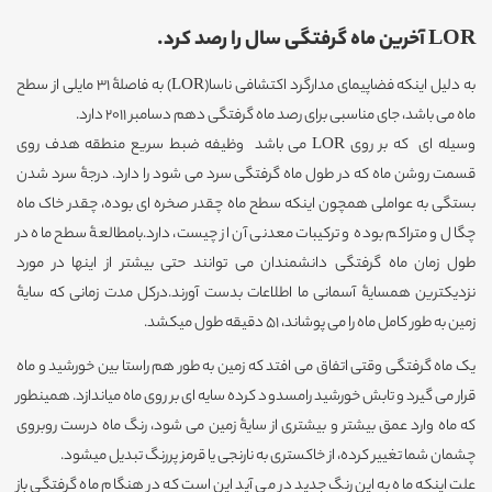
LOR آخرین ماه گرفتگی سال را رصد کرد.
به دلیل اینکه فضاپیمای مدارگرد اکتشافی ناسا(LOR) به فاصلۀ 31 مایلی از سطح
ماه می باشد، جای مناسبی برای رصد ماه گرفتگی دهم دسامبر 2011 دارد.
وسیله ای که بر روی LOR می باشد وظیفه ضبط سریع منطقه هدف روی
قسمت روشن ماه که در طول ماه گرفتگی سرد می شود را دارد. درجۀ سرد شدن
بستگی به عواملی همچون اینکه سطح ماه چقدر صخره ای بوده، چقدر خاک ماه
چگال و متراکم بوده و ترکیبات معدنی آن از چیست، دارد.بامطالعۀ سطح ماه در
طول زمان ماه گرفتگی دانشمندان می توانند حتی بیشتر از اینها در مورد
نزدیکترین همسایۀ آسمانی ما اطلاعات بدست آورند.درکل مدت زمانی که سایۀ
زمین به طور کامل ماه را می پوشاند، 51 دقیقه طول میکشد.
یک ماه گرفتگی وقتی اتفاق می افتد که زمین به طور هم راستا بین خورشید و ماه
قرار می گیرد و تابش خورشید رامسدود کرده سایه ای بر روی ماه میاندازد. همینطور
که ماه وارد عمق بیشتر و بیشتری از سایۀ زمین می شود، رنگ ماه درست روبروی
چشمان شما تغییر کرده، از خاکستری به نارنجی یا قرمز پررنگ تبدیل میشود.
علت اینکه ماه به این رنگ جدید در می آید این است که در هنگام ماه گرفتگی باز