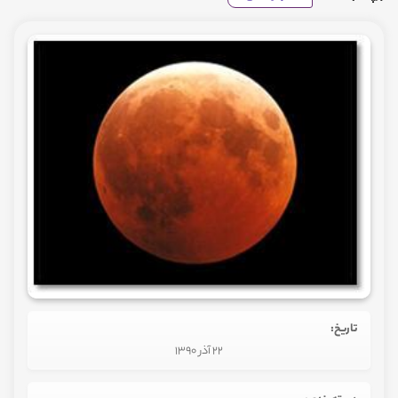
تاریخ:
22 آذر 1390