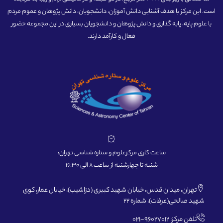
است. این مرکز با هدف آشنایی دانش آموزان، دانشجویان، دانش پژوهان و عموم مردم
با علوم پایه، پایه گذاری و دانش پژوهان و دانشجویان بسیاری در این مجموعه حضور
فعال و کارآمد دارند.
ساعت کاری مرکزعلوم و ستاره شناسی تهران:
شنبه تا چهارشنبه از ساعت 8 الی 16:30
تهران، میدان قدس، خیابان شهید کبیری (دزاشیب)، خیابان عمار، کوی
شهید صالحی(عرفات)، شماره 22
تلفن مرکز: 96027012-021