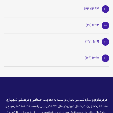
1393 (63)
1392 (211)
1391 (271)
1390 (129)
مرکز علوم و ستاره شناسی تهران، وابسته به معاونت اجتماعی و فرهنگی شهرداری
منطقه یک تهران، در شمال تهران در سال 1379 در زمینی به مساحت 6000 متر مربع و
ساختمانی با زیر بنای 3000 متر مربع، در دو طبقه و در محیطی آرام و زیبا بنا گردیده