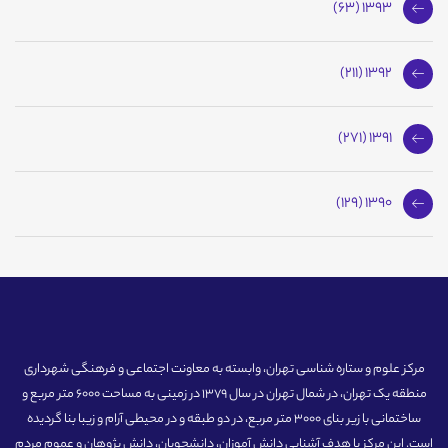
1393 (63)
1392 (211)
1391 (271)
1390 (129)
مرکز علوم و ستاره شناسی تهران، وابسته به معاونت اجتماعی و فرهنگی شهرداری
منطقه یک تهران، در شمال تهران در سال 1379 در زمینی به مساحت 6000 متر مربع و
ساختمانی با زیر بنای 3000 متر مربع، در دو طبقه و در محیطی آرام و زیبا بنا گردیده
است. این مرکز با هدف آشنایی دانش آموزان، دانشجویان، دانش پژوهان و عموم مردم