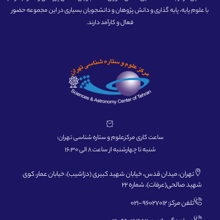
با علوم پایه، پایه گذاری و دانش پژوهان و دانشجویان بسیاری در این مجموعه حضور
فعال و کارآمد دارند.
ساعت کاری مرکزعلوم و ستاره شناسی تهران:
شنبه تا چهارشنبه از ساعت 8 الی 16:30
تهران، میدان قدس، خیابان شهید کبیری (دزاشیب)، خیابان عمار، کوی
شهید صالحی(عرفات)، شماره 22
تلفن مرکز: 96027012-021