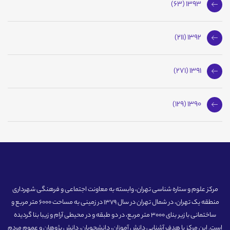
1393 (63)
1392 (211)
1391 (271)
1390 (129)
مرکز علوم و ستاره شناسی تهران، وابسته به معاونت اجتماعی و فرهنگی شهرداری
منطقه یک تهران، در شمال تهران در سال 1379 در زمینی به مساحت 6000 متر مربع و
ساختمانی با زیر بنای 3000 متر مربع، در دو طبقه و در محیطی آرام و زیبا بنا گردیده
است. این مرکز با هدف آشنایی دانش آموزان، دانشجویان، دانش پژوهان و عموم مردم