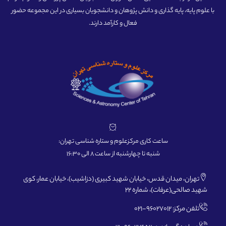
با علوم پایه، پایه گذاری و دانش پژوهان و دانشجویان بسیاری در این مجموعه حضور
فعال و کارآمد دارند.
ساعت کاری مرکزعلوم و ستاره شناسی تهران:
شنبه تا چهارشنبه از ساعت 8 الی 16:30
تهران، میدان قدس، خیابان شهید کبیری (دزاشیب)، خیابان عمار، کوی
شهید صالحی(عرفات)، شماره 22
تلفن مرکز: 96027012-021