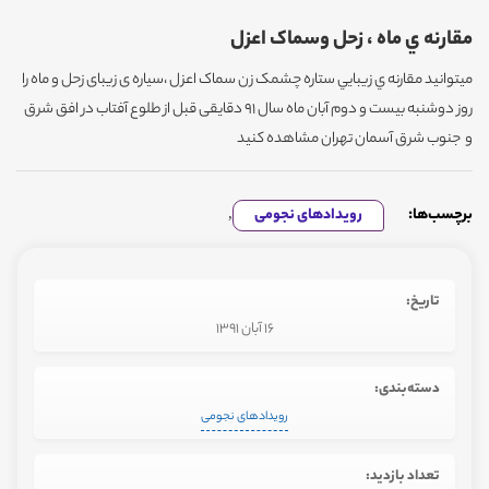
مقارنه ي ماه ، زحل وسماک اعزل
میتوانید مقارنه ي زيبايي ستاره چشمک زن سماک اعزل ،سیاره ی زیبای زحل و ماه را
روز دوشنبه بيست و دوم آبان ماه سال 91 دقایقی قبل از طلوع آفتاب در افق شرق
و جنوب شرق آسمان تهران مشاهده کنید
برچسب‌ها:
رویدادهای نجومی
,
تاریخ:
16 آبان 1391
دسته‌بندی:
رویدادهای نجومی
تعداد بازدید: