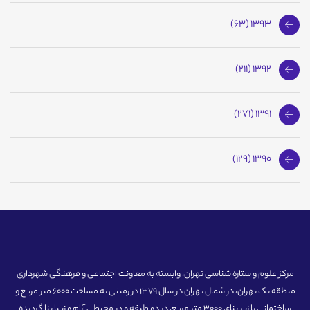
1393 (63)
1392 (211)
1391 (271)
1390 (129)
مرکز علوم و ستاره شناسی تهران، وابسته به معاونت اجتماعی و فرهنگی شهرداری
منطقه یک تهران، در شمال تهران در سال 1379 در زمینی به مساحت 6000 متر مربع و
ساختمانی با زیر بنای 3000 متر مربع، در دو طبقه و در محیطی آرام و زیبا بنا گردیده