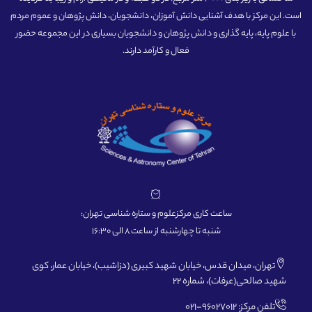
است. این مرکز با هدف آشنایی دانش آموزان، دانشجویان، دانش پژوهان و عموم مردم
با علوم پایه، پایه گذاری و دانش پژوهان و دانشجویان بسیاری در این مجموعه حضور
فعال و کارآمد دارند.
ساعت کاری مرکزعلوم و ستاره شناسی تهران:
شنبه تا چهارشنبه از ساعت 8 الی 16:30
تهران، میدان قدس، خیابان شهید کبیری (دزاشیب)، خیابان عمار، کوی
شهید صالحی(عرفات)، شماره 22
تلفن مرکز: 96027012-021