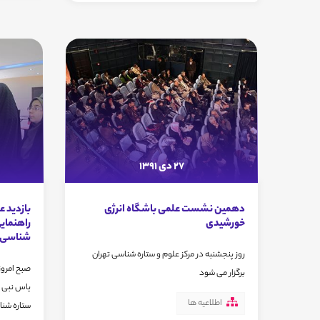
27 دی 1391
دهمین نشست علمی باشگاه انرژی
بازدید 
خورشیدی
راهنمایی
شناسی ت
روز پنجشنبه در مرکز علوم و ستاره شناسی تهران
صبح امروز
برگزار می شود
یاس نبی ت
اطلاعیه ها
ستاره شنا