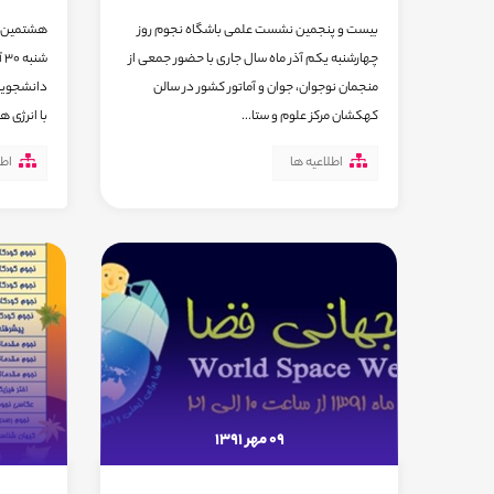
بیست و پنجمین نشست علمی باشگاه نجوم روز
هشتمین ه
چهارشنبه یکم آذر ماه سال جاری با حضور جمعی از
شن
منجمان نوجوان، جوان و آماتور کشور در سالن
دانشجویان
کهکشان مرکز علوم و ستا...
با انرژی ه
اطلاعیه ها
اطل
09 مهر 1391