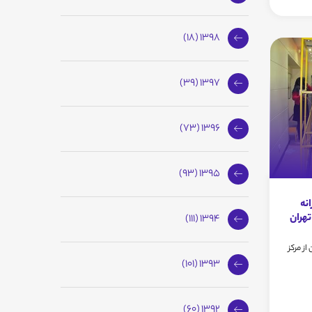
1398 (18)
1397 (39)
1396 (73)
1395 (93)
نه
1394 (111)
ن دخترانه سما3 تهران از مرکز
1393 (101)
1392 (60)