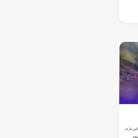
ن بار در
شود