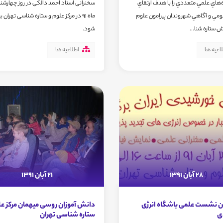
‌هاي علمي متعددي را با هدف ارتقاي
مي و آگاهي شهروندان پيرامون علوم
ماه 91 در مرکز علوم و ستاره شناسی تهران ب
ش ستاره شنا...
شود.
اعیه ها
اطلاعیه ها
28 آبان 1391
21 آبان 1391
نشست علمی باشگاه انرژی
دانش آموزان روسی میهمان مرکز عل
ی
ستاره شناسی تهران