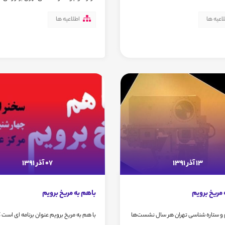
اعیه ها
اطلاعیه ها
13 آذر 1391
07 آذر 1391
 مريخ برويم
باهم به مریخ برویم
 و ستاره شناسی تهران هر سال نشست‌ها
با هم به مریخ برویم عنوان برنامه ای است ک