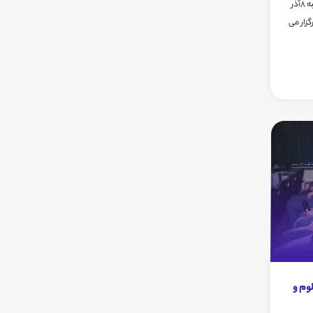
سخنرانی استاد احمد دالکی در روز چهارشنبه 8آذر
رگزار می
وم و