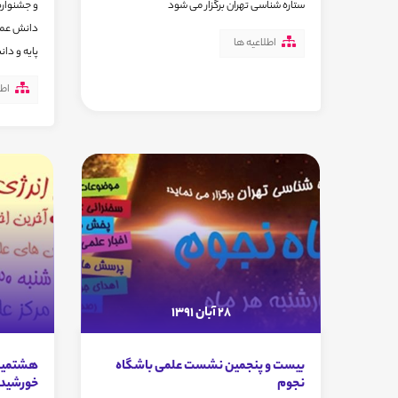
ستاره شناسی تهران برگزار می شود
و جشنواره
دانش عمو
اطلاعیه ها
پايه و دان
اطل
28 آبان 1391
بیست و پنجمین نشست علمی باشگاه
هشتمین 
نجوم
خورشید