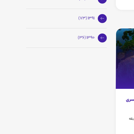
1391 (73)
1390 (36)
اسری
بقه