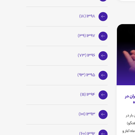
1398 (18)
1397 (39)
1396 (73)
1395 (93)
1394 (111)
ان در
1393 (101)
بار در
فتگو)
اه آغاز و
1392 (60)