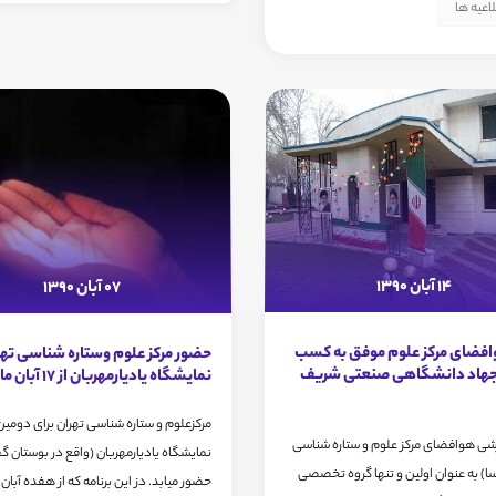
اعیه ها
14 آبان 1390
07 آبان 1390
افضای مرکز علوم موفق به کسب
حضور مرکز علوم وستاره شناسی تهر
 جهاد دانشگاهی صنعتی شریف
نمایشگاه یادیارمهربان از 17 آبان ماه
مرکزعلوم و ستاره شناسی تهران برای دومین 
شی هوافضای مرکز علوم و ستاره شناسی
نمایشگاه یادیارمهربان (واقع در بوستان گ
رسا) به عنوان اولین و تنها گروه تخصصی
حضور میابد. دز این برنامه که از هفده آبان م