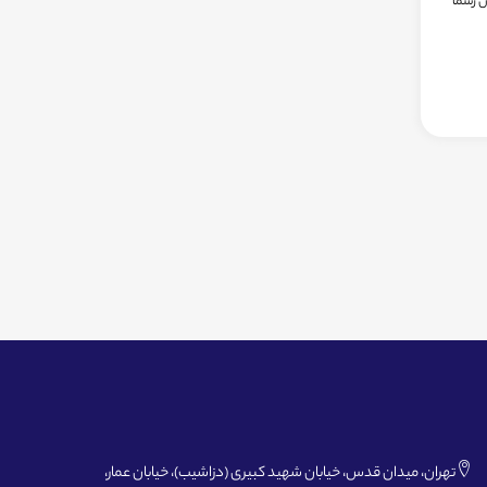
ن رسما
تهران، میدان قدس، خیابان شهید کبیری (دزاشیب)، خیابان عمار،