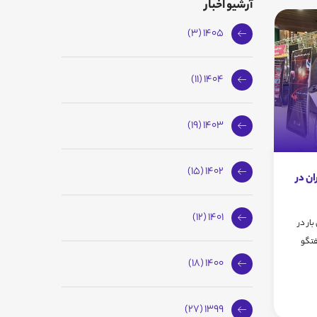
آرشیو اخبار
1405 (3)
1404 (11)
1403 (19)
1402 (15)
ن در
1401 (12)
ار در
فتگو
1400 (18)
1399 (27)