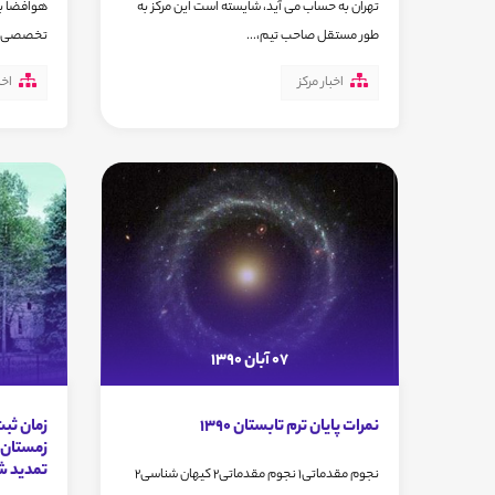
تهران به حساب می آید، شایسته است این مرکز به
هوافضا با
طور مستقل صاحب تیم،...
تخصصی وی
اخبار مرکز
اخب
07 آبان 1390
نمرات پایان ترم تابستان 1390
زمان ثبت
زمستان م
تمدید ش
نجوم مقدماتی1 نجوم مقدماتی2 کیهان شناسی2