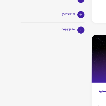
1391 (73)
1390 (36)
ستاره