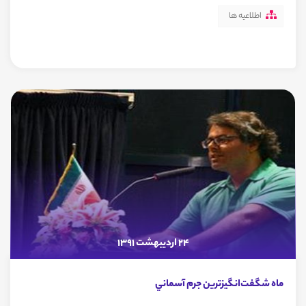
اطلاعیه ها
24 اردیبهشت 1391
ماه شگفت‌انگيز‌ترين جرم آسماني