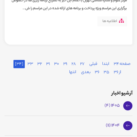
مرکز علوم و ستاره شناسی تهران با اعلام این خبر به تشریح برنامه ریزی ها در خصوص
برگزاری این مراسم ویژه پرداخت و برنامه های ارائه شده در این مراسم را ش...
اطلاعیه ها
صفحه 34
ابتدا
قبلی
27
28
29
30
31
32
33
[34]
از 36
35
36
بعدی
انتها
آرشیو اخبار
1405 (4)
1404 (11)