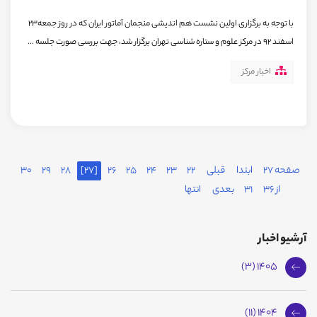
با توجه به برگزاری اولین نشست هم اندیشی منجمان آماتور ایران که در روز جمعه23
اسفند 92 در مرکز علوم و ستاره شناسی تهران برگزار شد، جهت بررسی صورت جلسه ...
اخبار مرکز
صفحه 27
ابتدا
قبلی
22
23
24
25
26
[27]
28
29
30
از 36
31
بعدی
انتها
آرشیو اخبار
1405 (3)
1404 (11)