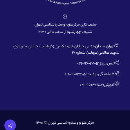
ساعت کاری مرکزعلوم و ستاره شناسی تهران:
شنبه تا چهارشنبه از ساعت 8 الی 16:30
تهران، میدان قدس، خیابان شهید کبیری (دزاشیب)، خیابان عمار، کوی
شهید صالحی(عرفات)، شماره 22
تلفن مرکز: 96027012-021
هماهنگی بازدید: 96027652-021
آموزش:96027657-021
مرکز علوم و ستاره شناسی تهران © 1405