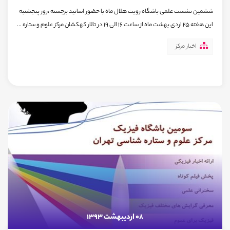
ششمین نشست علمی باشگاه رویت هلال ماه با حضور اساتید برجسته ،روز پنجشنبه
این هفته 25 اردی بهشت ماه از ساعت 16 الی 19 در تالار کهکشان مرکز علوم و ستاره ...
اخبار مرکز
08 اردیبهشت 1393