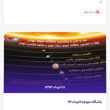
ا...
اخبار مرکز
28 خرداد 1393
باشگاه نجوم28خرداد93