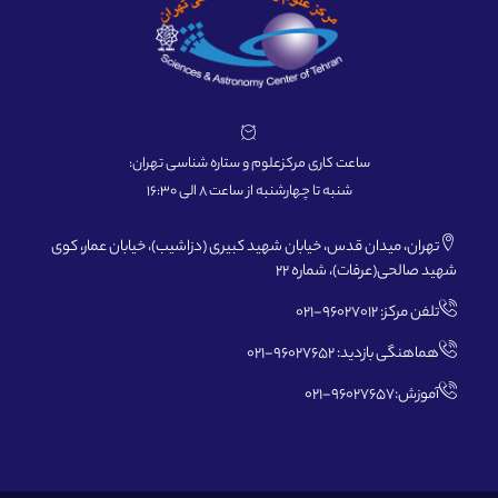
ساعت کاری مرکزعلوم و ستاره شناسی تهران:
شنبه تا چهارشنبه از ساعت 8 الی 16:30
تهران، میدان قدس، خیابان شهید کبیری (دزاشیب)، خیابان عمار، کوی
شهید صالحی(عرفات)، شماره 22
تلفن مرکز: 96027012-021
هماهنگی بازدید: 96027652-021
آموزش:96027657-021