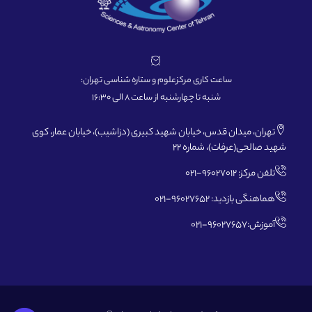
ساعت کاری مرکزعلوم و ستاره شناسی تهران:
شنبه تا چهارشنبه از ساعت 8 الی 16:30
تهران، میدان قدس، خیابان شهید کبیری (دزاشیب)، خیابان عمار، کوی
شهید صالحی(عرفات)، شماره 22
تلفن مرکز: 96027012-021
هماهنگی بازدید: 96027652-021
آموزش:96027657-021