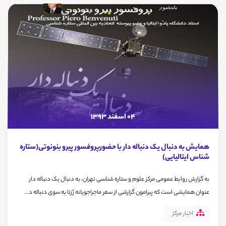
04 اسفند 1393
همایش به دنبال یک دنباله دار با حضورپروفسور پیرو بنونوتی(ستاره
شناس ایتالیایی)
به گزارش روابط عمومی مرکز علوم و ستاره شناسی تهران، به دنبال یک دنباله دار
عنوان همایشی است که پیرامون گزارشی از سفر ماجراجویانه رُزتا به سوی دنباله د...
اخبار مرکز