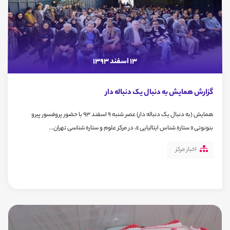
13 اسفند 1393
گزارش همایش به دنبال یک دنباله دار
همایش (به دنبال یک دنباله دار) عصر شنبه 9 اسفند 93 با حضور پروفسور پیرو
بنونوتی « ستاره شناس ایتالیایی »، در مرکز علوم و ستاره شناسی تهران...
اخبار مرکز