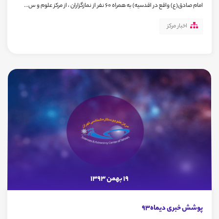
امام صادق(ع) واقع در اقدسیه) به همراه 60 نفر از نمازگزاران ، از مرکز علوم و س...
اخبار مرکز
19 بهمن 1393
پوشش خبری دیماه93