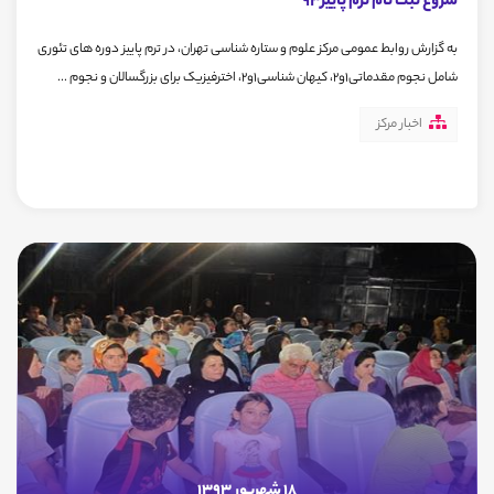
شروع ثبت نام ترم پاییز93
به گزارش روابط عمومی مرکز علوم و ستاره شناسی تهران، در ترم پاییز دوره های تئوری
شامل نجوم مقدماتی1و2، کیهان شناسی1و2، اخترفیزیک برای بزرگسالان و نجوم ...
اخبار مرکز
18 شهریور 1393