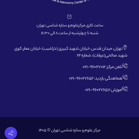
ساعت کاری مرکزعلوم و ستاره شناسی تهران:
شنبه تا چهارشنبه از ساعت 8 الی 16:30
تهران، میدان قدس، خیابان شهید کبیری (دزاشیب)، خیابان عمار، کوی
شهید صالحی(عرفات)، شماره 22
تلفن مرکز: 96027012-021
هماهنگی بازدید: 96027652-021
آموزش:96027657-021
مرکز علوم و ستاره شناسی تهران © 1405