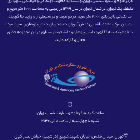
مرکز علوم و ستاره شناسی تهران، وابسته به معاونت اجتماعی و فرهنگی شهرداری
منطقه یک تهران، در شمال تهران در سال 1379 در زمینی به مساحت 6000 متر مربع و
ساختمانی با زیر بنای 3000 متر مربع، در دو طبقه و در محیطی آرام و زیبا بنا گردیده
است. این مرکز با هدف آشنایی دانش آموزان، دانشجویان، دانش پژوهان و عموم مردم
با علوم پایه، پایه گذاری و دانش پژوهان و دانشجویان بسیاری در این مجموعه حضور
فعال و کارآمد دارند.
ساعت کاری مرکزعلوم و ستاره شناسی تهران:
شنبه تا چهارشنبه از ساعت 8 الی 16:30
تهران، میدان قدس، خیابان شهید کبیری (دزاشیب)، خیابان عمار، کوی