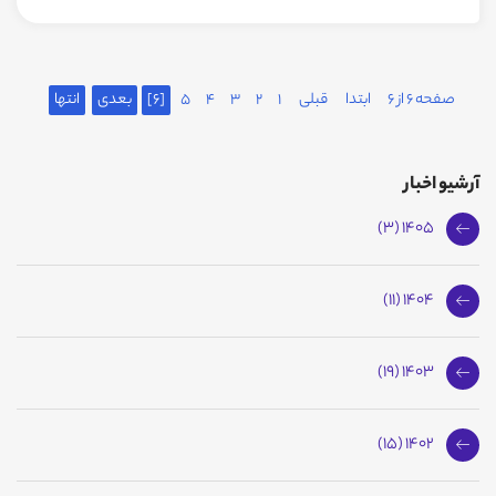
صفحه 6 از 6
ابتدا
قبلی
1
2
3
4
5
[6]
بعدی
انتها
آرشیو اخبار
1405 (3)
1404 (11)
1403 (19)
1402 (15)