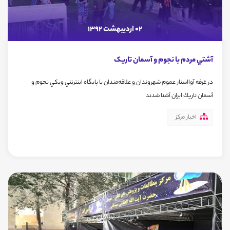
02 اردیبهشت 1392
آشتي مردم با نجوم و آسمان تاریک
در غرفه آوااستار عموم شهروندان و علاقه‌مندان با پايگاه اينترنتي ويكي نجوم و
آسمان تاريك ايران آشنا شدند
اخبار مرکز