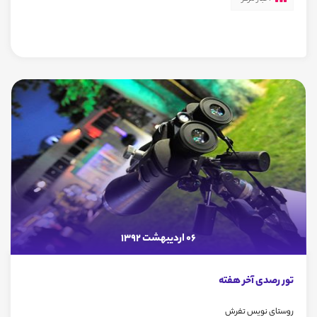
06 اردیبهشت 1392
تور رصدى آخر هفته
روستاى نویس تفرش