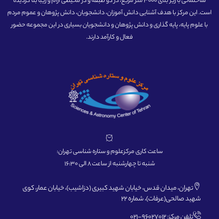
ساختمانی با زیر بنای 3000 متر مربع، در دو طبقه و در محیطی آرام و زیبا بنا گردیده
است. این مرکز با هدف آشنایی دانش آموزان، دانشجویان، دانش پژوهان و عموم مردم
با علوم پایه، پایه گذاری و دانش پژوهان و دانشجویان بسیاری در این مجموعه حضور
فعال و کارآمد دارند.
ساعت کاری مرکزعلوم و ستاره شناسی تهران:
شنبه تا چهارشنبه از ساعت 8 الی 16:30
تهران، میدان قدس، خیابان شهید کبیری (دزاشیب)، خیابان عمار، کوی
شهید صالحی(عرفات)، شماره 22
تلفن مرکز: 96027012-021