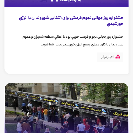
02 اردیبهشت 1392
جشنواره روز جهانی نجوم فرصتی برای آشنایی شهروندان با انرژي
خورشيدي
جشنواره روز جهانی نجوم فرصت خوبي بود تا اهالي منطقه شمیران و عموم
شهروندان با كاربردهاي وسيع انرژي خورشيدي بهتر آشنا شوند
اخبار مرکز