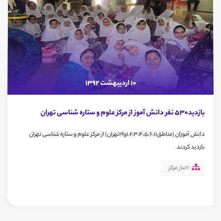
10 اردیبهشت 1392
بازدید530 نفر دانش آموز از مرکز علوم و ستاره شناسی تهران
دانش آموزان (مناطق1،2،3،4،5،6،11و19تهران) از مرکز علوم و ستاره شناسی تهران
بازدید کردند
اخبار مرکز