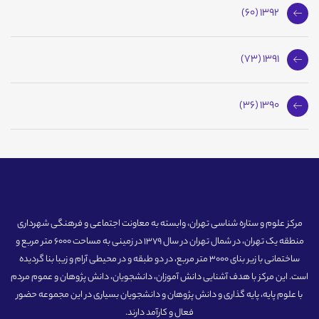
1392 (60)
1391 (73)
1390 (36)
مرکز علوم و ستاره شناسی تهران، وابسته به معاونت اجتماعی و فرهنگی شهرداری
منطقه یک تهران، در شمال تهران در سال 1379 در زمینی به مساحت 6000 متر مربع و
ساختمانی با زیر بنای 3000 متر مربع، در دو طبقه و در محیطی آرام و زیبا بنا گردیده
است. این مرکز با هدف آشنایی دانش آموزان، دانشجویان، دانش پژوهان و عموم مردم
با علوم پایه، پایه گذاری و دانش پژوهان و دانشجویان بسیاری در این مجموعه حضور
فعال و کارآمد دارند.