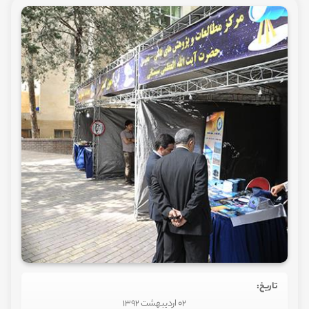
تاریخ:
02 اردیبهشت 1392