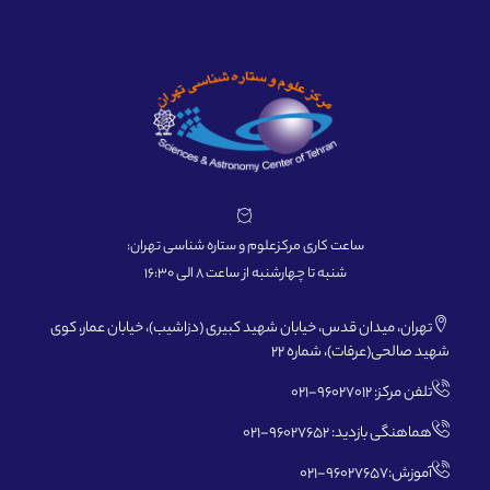
ساعت کاری مرکزعلوم و ستاره شناسی تهران:
شنبه تا چهارشنبه از ساعت 8 الی 16:30
تهران، میدان قدس، خیابان شهید کبیری (دزاشیب)، خیابان عمار، کوی
شهید صالحی(عرفات)، شماره 22
تلفن مرکز: 96027012-021
هماهنگی بازدید: 96027652-021
آموزش:96027657-021