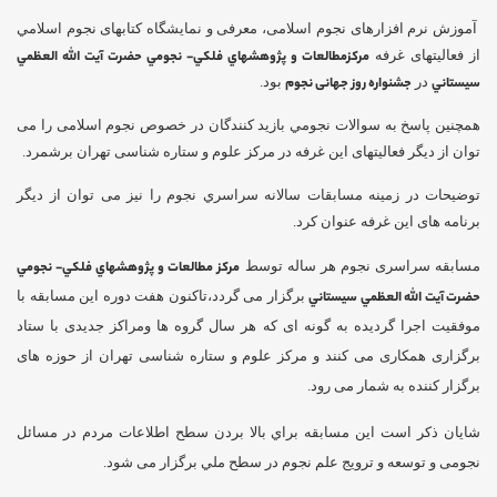
آموزش نرم افزارهای نجوم اسلامی، معرفی و نمایشگاه کتابهای نجوم اسلامي
از فعالیتهای غرفه
مركزمطالعات و پ‍ژوهشهاي فلكي- نجومي حضرت آيت الله العظمي
سيستاني
در
جشنواره روز جهانی نجوم
بود.
همچنین پاسخ به سوالات نجومي بازيد كنندگان در خصوص نجوم اسلامی را می
توان از دیگر فعالیتهای این غرفه در مرکز علوم و ستاره شناسی تهران برشمرد.
توضيحات در زمينه مسابقات سالانه سراسري نجوم را نیز می توان از دیگر
برنامه های این غرفه عنوان کرد.
مسابقه سراسری نجوم هر ساله توسط
مركز مطالعات و پ‍ژوهشهاي فلكي- نجومي
حضرت آيت الله العظمي سيستاني
برگزار می گردد،تاکنون هفت دوره این مسابقه با
موفقیت اجرا گردیده به گونه ای که هر سال گروه ها ومراکز جدیدی با ستاد
برگزاری همکاری می کنند و مرکز علوم و ستاره شناسی تهران از حوزه های
برگزار کننده به شمار می رود.
شایان ذکر است اين مسابقه براي بالا بردن سطح اطلاعات مردم در مسائل
نجومی و توسعه و ترويج علم نجوم در سطح ‏ملي برگزار می شود.