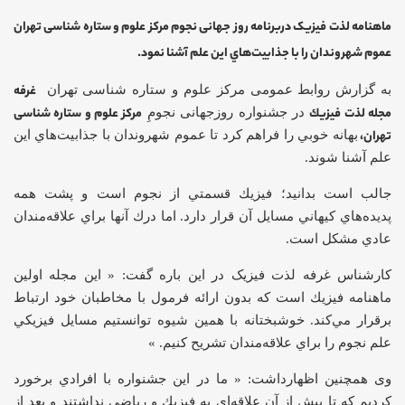
ماهنامه لذت فیزیک دربرنامه روز جهانی نجوم مرکز علوم و ستاره شناسی تهران
عموم شهروندان را با جذابيت‌هاي اين علم آشنا نمود.
غرفه
به گزارش روابط عمومی مرکز علوم و ستاره شناسی تهران
مجله لذت فيزيك
مرکز علوم و ستاره شناسی
در جشنواره روزجهانی نجومِ
تهران،
بهانه خوبي را فراهم كرد تا عموم شهروندان با جذابيت‌هاي اين
علم آشنا شوند.
جالب است بدانید؛ فيزيك قسمتي از نجوم است و پشت همه
پديده‌هاي كيهاني مسايل آن قرار دارد. اما درك آنها براي علاقه‌مندان
عادي مشكل است.
کارشناس غرفه لذت فیزیک در اين باره گفت: « اين مجله اولين
ماهنامه فيزيك است كه بدون ارائه فرمول با مخاطبان خود ارتباط
برقرار مي‌كند. خوشبختانه با همين شيوه توانستيم مسايل فيزيكي
علم نجوم را براي علاقه‌مندان تشريح كنيم. »
وی همچنین اظهارداشت: « ما در اين جشنواره با افرادي برخورد
كرديم كه تا پيش از آن علاقه‌اي به فيزيك و رياضي نداشتند و بعد از