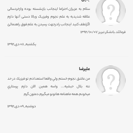
سلام به عزیزان.احتراما اینجانب بازنشسته بوده وازخردسالی
علاقه شدیدبه به علم نجوم وفیزیک وبالا دستی آنها دارم
اگرلطف کنید اینجانب رادرجهت رسیدن به علم فوق راهنمائئ
فرمائئد.باتشکر.تبریز 1392/10/07
یکشنبه, 08 دی,1392
عليرضا
من عاشق نجوم خستم ولي واقعا استعدادم تو فيزيك در حد
ننه بلال حبشيه.... واسه همين الان دارم پرستاري
ميخونم.همه ماهنامه هاتونو ميگيرم.دمتون گرم
دوشنبه, 09 دی,1392