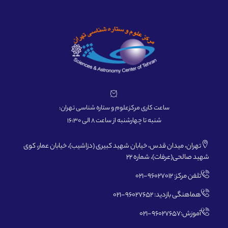
ساعت کاری مرکزعلوم و ستاره شناسی تهران:
شنبه تا چهارشنبه از ساعت 8 الی 16:30
تهران، میدان قدس، خیابان شهید کبیری (دزاشیب)، خیابان عمار، کوی
شهید صالحی(عرفات)، شماره 22
تلفن مرکز: 96027012-021
هماهنگی بازدید: 96027652-021
آموزش:96027657-021