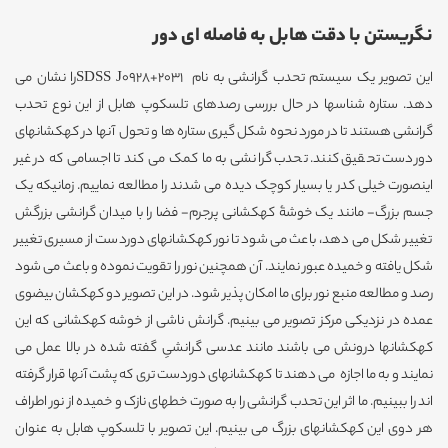
نگریستن با دقت هابل به فاصله ای دور
این تصویر یک سیستم تحدب گرانشی به نام SDSS J0928+2031را نشان می
دهد. ستاره شناسها در حال بررسی رصدهای تلسکوپ هابل از این نوع تحدب
گرانشی هستند تا در مورد نحوه شکل گیری ستاره ها و تحول آنها در کهکشانهای
دوردست تحقیق کنند. تحدب گرانشی به ما کمک می کند تا اجسامی که در غیر
اینصورت خیلی کدر یا بسیار کوچک دیده می شدند را مطالعه نماییم. زمانیکه یک
جسم بزرگ- مانند یک خوشۀ کهکشانی پرجرم- فضا را با میدان گرانشی بزرگش
تغییر شکل می دهد، باعث می شود تا نور کهکشانهای دوردست از مسیری تغییر
شکل یافته و خمیده عبور نمایند. آن همچنین نور را تقویت نموده و باعث می شود
رصد و مطالعه منبع نور برای ما امکان پذیر شود. در این تصویر دو کهکشان بیضوی
عمده در نزدیکی مرکز تصویر می بینیم. گرانش ناشی از خوشه کهکشانی که این
کهکشانها درونش می باشند مانند عدسی گرانشیِ گفته شده در بالا عمل می
نمایند و به ما اجازه می دهند تا کهکشانهای دوردست تری که پشت آنها قرار گرفته
اند را ببینیم. ما اثر این تحدب گرانشی را به صورت خطهای نازک و خمیده از نور اطراف
هر دوی این کهکشانهای بزرگ می بینیم. این تصویر با تلسکوپ هابل به عنوان