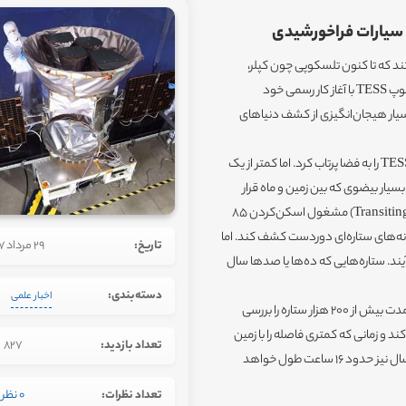
د که تا کنون تلسکوپی چون کپلر،
بیشترین نقش را در افزایش دانش بشر از آنها داشته است. اکنون تلسکوپ TESS با آغاز کار رسمی خود
T می‌تواند حامل خبرهای بسیار هیجان‌انگیزی از کشف دنیاهای
چهار ماه پیش ناسا توسط موشک فالکون 9 اسپیس ایکس، تلسکوپ TESS را به فضا پرتاب کرد. اما کمتر از یک
ار بیضوی که بین زمین و ماه قرار
گرفته است. اکنون تلسکوپ TESS یا (Transiting Exoplanet Survey Satellite) مشغول اسکن‌کردن 85
انه‌های ستاره‌ای دوردست کشف کند. اما
تاریخ:
29 مرداد 1397
ند. ستاره‌هایی که ده‌ها یا صدها سال
دسته‌بندی:
اخبار علمی
تلسکوپ TESS برای دو سال آینده مشغول به کار خواهد بود و در این مدت بیش از 200 هزار ستاره را بررسی
TES در مدار خود گردش می‌کند و زمانی که کمتری فاصله را با زمین
تعداد بازدید:
827
دارد، بهترین موقع برای ارسال داده‌های آن محسوب می‌شود. فرآیند ارسال نیز حدود 16 ساعت طول خواهد
تعداد نظرات:
0 نظر