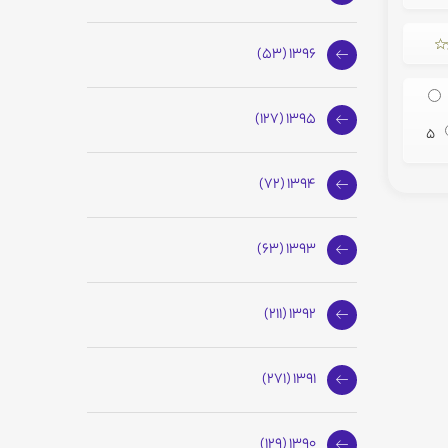
1396 (53)
1395 (127)
5
1394 (72)
1393 (63)
1392 (211)
1391 (271)
1390 (129)