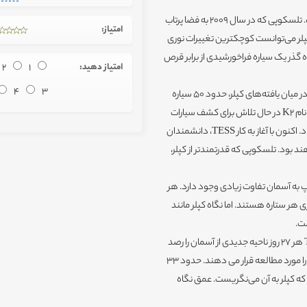
از جهات بسیاری TESS را می‌توان ادامه‌دهنده راه تلسکوپ کپلر دانست. تلسکوپی که در سال 2009 به فضا پرتاب
امتیاز:
لر می‌توانست کوچکترین تغییرات نوری
 گذر یک سیاره فراخورشیدی از برابر قرص
امتیاز دهید:
1
2
4
3
کپلر توانست تا بیش از 4000 سیاره را در همین ناحیه کوچک کشف کند. در میان یافته‌های کپلر، حدود 50 سیاره
خاکی زمین‌‌مانند نیز وجود دارد. این پروژه که با تغییر کاربری، هنوز هم با نام K2 در حال تلاش برای کشف سیارات
فراخورشیدی است، به زودی با اتمام سوختش به کار خود پایان خواهد داد. اکنون با آغاز به کار TESS، دانشمندان
د بود. تلسکوپی که قدرتمندتر از کپلر،
وه نگاه این دو تلسکوپ به آسمان تفاوت زیادی وجود دارد. هر
 هر ستاره هستند. اما نگاه کپلر مانند
کپلر ناحیه کوچکی از آسمان را تا اعماق بسیاری جستجو می‌کرد. اما TESS هر 27 روز ناحیه جدیدی از آسمان را رصد
می‌کند. چهار دوربین نصب‌شده بر این تلسکوپ، بیش از 200 هزار ستاره را مورد مطالعه قرار می‌ دهند. حدود 33
ه با کپلر، با مساحتی 350 برابر مساحتی که کپلر به آن می‌نگریست. عمق نگاه