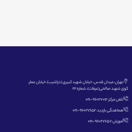
تهران، میدان قدس، خیابان شهید کبیری (دزاشیب)، خیابان عمار،
کوی شهید صالحی(عرفات)، شماره 22
تلفن مرکز: 96027012-021
هماهنگی بازدید: 96027652-021
آموزش:96027657-021