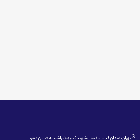
تهران، میدان قدس، خیابان شهید کبیری (دزاشیب)، خیابان عمار،