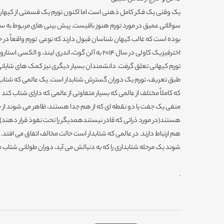
یک وقتی یک فکر کامل ذهنی است اما اکنون تورم یک قسمتی از کیهان 
سوالاتی عمیق در مورد تورم هنوز باقیست. پیش بینی های مربوط به س
بوده است که غالب کیهان شناسان قبول دارند که نوعی تورم واقعاً در جه
اخترفیزیک کاولی در سال 2014 به آلن گوث، اندری لیند،
تورم کیهانی تعلق گرفت. دانشمندان بسیار دیگری نیز کمک های شایانی ب
طبق تعریف، تورم یک دوران گسترش شتابدار است. یک عالمی که شتاب دا
که کاملاً مختلف از عالمی که بسیار متفاوتی از عالمی که دارای شتاب کن
منفی یک جفت یا دو نقطه ای که از هم جدا هستند، ظاهر می شوند از حا
هستند(در مورد ذراتی که قادر نیستندهمدیگر را تحت نفوذ قرار دهند)ا
هم ارتباط دارند. در عالمی که شتابدار است حالت مخالف اتفاق می افتد
شوند یک مرحله شتابداری را که به دنبالش می آید، دوران طولانی شتاب 
.