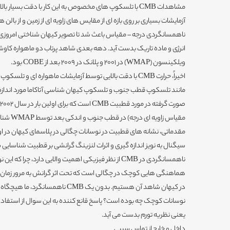
آزمایشات بسیاری بر روی بازه ای از مقایس های زاویه ای از زمین و از با
ناهمسانگردی درجه – مقیاس باعث شد تا تصویر کیهان شناختی امروزی ا
انرژی و ماده تاریک بدست آید. دهه بعدی شاهد پرتاب دو ماهواره کا
ویلکینسون (WMAP) در 2001 و پلانک در 2009 بعد از COBE بود.
اخیراً، حرارت CMB با دقت بالایی توسط آزمایشات ماهواره ای و
مانند تلسکوپ قطب جنوب و تلسکوپ کیهان شناسی آتاکاما مورد اندازه
مقیاس زاوی
مقدماتی، نشانه های قطبیت در نوسانات چگالی در پلاسمای کیهان در اوای
سیگنال به نویز اندازه گیری و اثرات لنزینگ گرانشی بر قطبیت شناسایی
ناهمسانگردی در CMB از نظر فیزیکی اهمیت والایی دارد، چر
هماهنگی هایی کوچک در چگالی است که تحت اثر گرانش به مرور زمان ت
در کیهان شاهد آن هستیم. بدون یک CMB نا
یعنی نظریه تورم بدست می آید.
داخل و خارج از تماس سببی