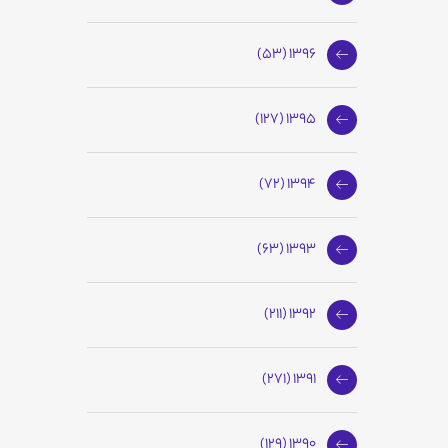
1396 (53)
1395 (127)
1394 (72)
1393 (63)
1392 (211)
1391 (271)
1390 (129)