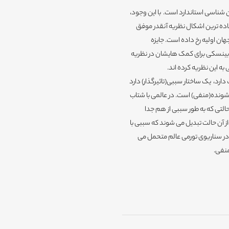
شناسی استاندارد است. با این وجود،
اده ترین اشکال نظریه آنقدر موفق
ان اولیه رخ داده است. جایزه
 و الکسی استاروبینسکی برای کمک هایشان در نظریه
ه این نظریه کرده اند.
رد، یک ساختار سببی(تاثیرگذار) دارد
د شونده(منفی) است. در عالمی با شتاب
لتی که به طور سببی از هم جدا
ز آن حالت تبدیل می شوند که سببی با
. در سناریوی تورمی عالم متحمل می
منفی.