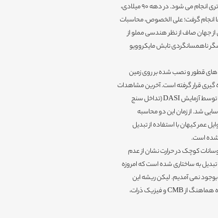
مشاهدات CMB با تلسکوپ های مخصوص به این کار با دقت بسیار بالاتری انجام می شود. در دهه 90 میلادی،
لن ها انجام گرفت؛ علی الخصوص، محاسبات
ز جهان صاف از نظر هندسی مملو از
وشگر ناهمسانگردی تابش مایکروویو
 تلسکوپ های قطور و نصب شده بر روی زمین
 گیری قرار گرفته است. آخرین مشاهدات
صورت گرفته در مورد قطبیت CMB است که برای اولین بار در سال 2002 توسط آزمایش DASI (تداخل سنج
ه ای درجه) در قطب جنوب و اندکی بعد توسط WMAP شناسایی شد. از زمان این دو محاسبه
ل عمر کیهان با استفاده از تبدیل
 شده است.
ا که این نوسانات کوچک در حرارت نشان از عدم
بدیل به ساختاری شده است که امروزه
همسانگرد، ما هیچگاه بوجود نمی آمدیم. لیکن ریشه این
نوسانات کوچک چه بوده است؟ پاسخ قانع کننده به این سوال از استفاده هماهنگ از CMB و فیزیک ذرات،