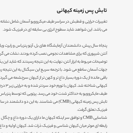
تابش پس زمینه کیهانی
تغییرات حرارتی و قطبش در سراسر طیف میکروویو آسمان شامل نشانه ها
می باشد. این شواهد شاید سطوح انرژی بی سابقه ای در فیزیک شود.
پنجاه سال پیش، دانشمندان آزمایشگاه های بل، آرنو پنزیاس و رابرت وی
آنتن شیپوری که برای مشاهدات نجومی نصب کرده بودند، نشات می گرفت
توضیحات مربوط به ابزار آنتن، نهایت به این نتیجه رسیدند که شاید این 
جهات آسمان ساطع می شود. با ترجمه سریع این سیگنال به این نتیجه رسی
باقی مانده از یک دوره بسیار داغ تر و کهن تر از کیهان سرچشمه می گیرد، و
کیهانی شنا
طیف مایکروویو به حداکثر شدت خود می رسد. پرتویی که توسط پنزیاس و
فیزیک تعلق گرفت.
شناسایی CMB و توافق سر اینکه کیهان ما دارای یک دوره داغ و 
رابطه ای موثر میان کیهان شناسی و فیزیک ذرات شد. کیهان اولیه و د