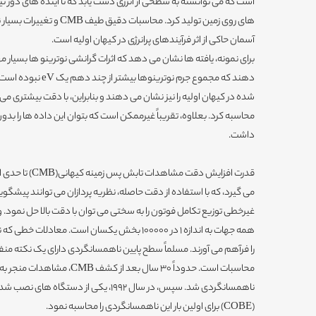
است که می توانسته به سطحی از انرژی دست یابد که تا آینده های دور نی
های روی زمین تولید کرد. محاسبات
آسمان حاکی از اثر فرآیندهای پرانرژی در کیهان اولیه است.
برای نمونه، یافته ها نشان می دهد که اثرات گرانشی نوترینو ها بسیا
شده در کیهان اولیه را نیز نشان می دهند و بنابراین، با دقت بیشتری می
محاسبه کرد. بعلاوه، تقریباً غیرممکن است که بتوان این داده ها را بدون 
داشت.
می گیرد، که با استفاده از دقت حاصله، نظریه پردازان می توانند پیشگوی
همه جهات به اندازه 1 در 100000 بخش یکسان است. معا
را فرآهم می آورند. مسلماً سطح پایین ناهمسانگردی دارای یک نکته من
محاسبات است. حدوداً 30 سال بعد 
ناهمسانگردی شد. سپس، در سال 1992، یکی از 
(COBE) برای اولین بار این ناهمسانگردی را محاسبه نمود.