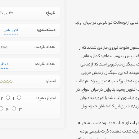
تاریخ:
27 تیر 1397
یی از نوسانات کوانتومی در جهان اولیه
دسته‌بندی:
اخبار علمی
تعداد بازدید:
1986
لسون متوجه نیروی مازادی شدند که از
. پس از بررسی تمام و کمال تمامی
یک سیگنال مایکرویو است که از تمامی
تعداد نظرات:
0 نظر
دند که این سیگنال از تابش حرارتی
 انفجار بزرگ نیز به عنوان پارادایم غالب
امتیاز:
خته شد. کیهان با تورم خود سردتر شده و به حرارتی زیر 3 درجه کلوین رسید، بنابراین در میان امواج، در
 ویلسون ثبت شد را امروزه به عنوان
امتیاز دهید:
1
2
تابش پس زمینه کیهانی (CMB) می شناسند. به این دو دانشمند در سال 1978 برای این کشفشان جایزه نوبل
4
3
چگال در ابتدای حیات خود بوده است منجر به
اغ یک شتاب دهنده ذرات طبیعی بوده