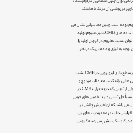
ز نمی توان چنین سطحی را در آزمایشگاه
 دقیق طیف CMB و تغییرات بسیار ناچیز در روشنی آن در نقاط مختلف
ر مهم بوده است. چنین محاسباتی نشان می
دهند که مجموع جرم نوترینوها بیشتر از چند دهم یک eV نبوده است. داده های CMB، تاثیر هلیوم تولید
 توان نسبت هلیوم در کیهان اولیه را
توجه به انرژی و ماده تاریک در نظر
قدرت افزایش دقت مشاهدات تابش پس زمینه کیهانی(CMB) تا حدی از سطح بالای ایزوتروپی در CMB نشات
ی هایی ارائه کنند. معادلات مزدوج و
غیرخطی توزیع تکامل فوتون را به سختی می توان با دقت بالا حل نمود. ولی از آنجایی که درجه حرارت CMB در
دلات خطی که نسبتاً حل آسانی دارند تخمین های خوبی
فی می باشد که آن افزایش چالش در
از کشف CMB، مشاهدات منجر به افزایش دقت در محدودیت های این
دستگاه های نصب شده در کاوشگر تابش پس زمینه کیهانی