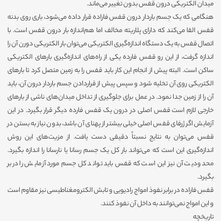
میدان الکتریکی درون قفس بدون تغییر می‌ماند.
هنگامی که یک جسم باردار درون قفس فاراده قرار داده می‌شود، باری روی بدنه
قفس القا می‌کند که دارای پلاریته مخالف اما هم‌اندازه بار درون قفس است. با
اتصال قفس به یک دستگاه اندازه‌گیری الکتریکی می‌توان بار الکتریکی دورن آن را
اندازه گرفت، از این رو قفس فارده یکی از راه‌های اندازه‌گیری بارهای الکتریکی
ساکن است. البته پیش از انجام این کار باید قفس را به زمین متصل کرد تا بارهای
الکتریکی روی آن تخلیه شود و سپس پیش از قراردادن جسم باردار درون آن، باید
آن را از زمین جدا نمود. در عمل برای جلوگیری از تداخل میدان‌های ناشی از بارهای
خارجی لازم است قفس اصلی در درون یک قفس فارده دیگر قرار بگیرد. در این
آزمایش اگر ژرفای قفس اصلی خیلی بیشتر از پهنای آن باشد، بدون نیاز به بستن در
قفس می‌توان به نتایج نسبتاً دقیقی دست یافت. از مزیت‌های این روش
اندازه‌گیری این است که می‌تواند بار کل یک جسم رسانا یا نارسانا را اندازه بگیرد.
محدودیت آن نیز این است که قفس باید تواند کل جسم مورد آزمایش را در بر
بگیرد.
قفس فاراده در برابر نفوذ امواج رادیویی و تابش الکترومغناطیسی نیز مقاوم است
و این امواج نمی‌توانند به داخل آن نفوذ کنند.
تاریخچه