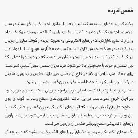
قفس فارده
یک ققس یا فضای بسته ساخته‌شده از فلز یا رسانای الکتریکی دیگر است. در سال
۱۸۷۳ میلادی مایکل فاراده از در آزمایشی فردی را در یک قفس رسانای بزرگ قرار داد
و آن را تا حدی شارژ کرد که بارهای الکتریکی به صورت جرقه از گوشه‌های آن جریان
پیدا کردند. در هنگام نمایش کارکرد این قفس، معمولاً از سیم‌پیچ تسلا یا مولد وان
دو گراف در کنار آن استفاده می‌شود و نشان می‌دهند که با وجود جرقه‌هایی که
بین قفس و مولد یا سیم‌پیچ زده می‌شود، فرد درون قفس هیچ آسیبی نمی‌بیند.
برای حفظ امنیت افرادی که در خارج از قفس قرار دارند قفس را به زمین متصل
می‌کنند، ولی این کار برای حفظ امنیت فرد درون قفس ضرورتی ندارد.
قفس فارده علاوه بر اینکه محافظی در برابر امواج بیرونی است، به امواج درون خود
نیز اجازه خروج نمی‌دهد. در این حالت الکترون‌های سطح رسانا به گونه‌ای روی
سطح داخلی آن آرایش می‌یابند که اثر بارهای الکتریکی درون قفس را خنثی کنند. با
این وجود بر اثر جابجایی بارها سطح خارجی قفس نیز باردار می‌شود؛ برای جمع‌آوری
بارهای الکتریکی سطح بیرونی قفس آن را زمین می‌کنند.
یک میدان الکتریکی‌ بیرونی باعث بازآرایی بارهای الکتریکی می‌شود که در نتیجه آن