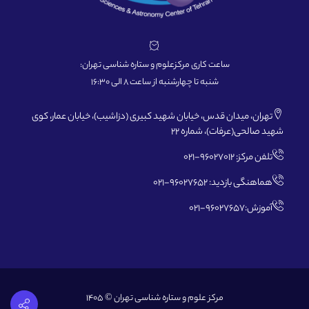
ساعت کاری مرکزعلوم و ستاره شناسی تهران:
شنبه تا چهارشنبه از ساعت 8 الی 16:30
تهران، میدان قدس، خیابان شهید کبیری (دزاشیب)، خیابان عمار، کوی
شهید صالحی(عرفات)، شماره 22
تلفن مرکز: 96027012-021
هماهنگی بازدید: 96027652-021
آموزش:96027657-021
مرکز علوم و ستاره شناسی تهران © 1405