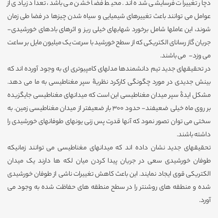
دچار تغییرات فرسایشی شده اند. محیط فضا خشن می باشد، تعداد زیادی از
عوامل می توانند باعث تغییرهای شیمیایی و سیاه شدن چیزها در فضا طی زمان
شوند، این عاملها شامل برخورد شهابهای خیلی ریز و اثرهای بادهای خورشیدی-
جریان گاز رسانای الکتریکی که از سطح خورشید با سرعت یک میلیون مایل بر ساعت
می وزد- می باشند.
در تحقیقهای جدید تیم دانشمندها مدلهای کامپیوتری ای به وجود آورده اند که
بینش جدیدی در مورد چگونگی کارکرد نظریۀ سپر مغناطیسی به ما می دهد.
مشکل ایدۀ سپر میدان مغناطیسی این است که میدانهای مغناطیسی جایگزیده
بر روی ماه خیلی ضعیفند- حدود 300 بار ضعیفتر از میدان مغناطیسی زمین. به
سختی می توان تصور نمود که آنها قدرت پس زنی یونهای طوفانهای خورشیدی را
داشته باشند.
تحقیقهای جدید نشان داده اند که میدانهای مغناطیسی می توانند زمانیکه
طوفان خورشیدی سعی در جریان پیدا کردن میان لکه ها دارند یک میدان
الکتریکی قوی ایجاد نمایند. این باعث کاهش تغییرات ناشی از طوفان خورشیدی
شده و منطقه های روشنتر را در سطح منطقه های حفاظت شده به وجود می
آورد.