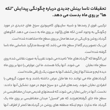
تحقیقات ناسا بینش جدیدی درباره چگونگی پیدایش "لکه
ها" بر روی ماه بدست می دهد.
ترکیبی قوی از رصدها و شبیه سازیهای کامپیوتری سرنخ های جدیدی در مورد
چگونگی به وجود آمدن لکه های رازآلود بر روی ماه به دست می دهد. الگوهای
گردباد روشن و تاریکی در صدها محل بر روی سطح ماه مشاهده شده است.
این یک تصویر رینر گاما از سطح ماه می باشد که توسط مدارگرد شناسایی ماه ناسا
گرفته شده است.
این الگوها که "گردبادهای ماه" نامیده می شوند تقریباً به صورت نقاشی شده روی
سطح ماه نمایان می شوند. آنها یکتا هستند، ما این عوارض را تنها بر روی ماه
دیده ایم و منشا آنها از زمان کشف آنها به صورت یک راز باقی مانده است.
گردبادهای ماه می توانند ده ها مایل عرض داشته باشند و به صورت گروهی یا
انفرادی نمایان شوند. رصدهای قبلی دو سرنخ مهم در مورد تشکیل آنها دادند:
نخست، آنها در جایی نمایان می شوند که قسمتهای قدیمی میدان مغناطیسی در
سطح ماه جای گرفته(هرچند که هر "فسیل" میدان مغناطیسی بر روی ماه یک
گردباد ماه ندارد). دوم اینکه منطقه های روشن در گردبادها کمتر از اطراف آنها