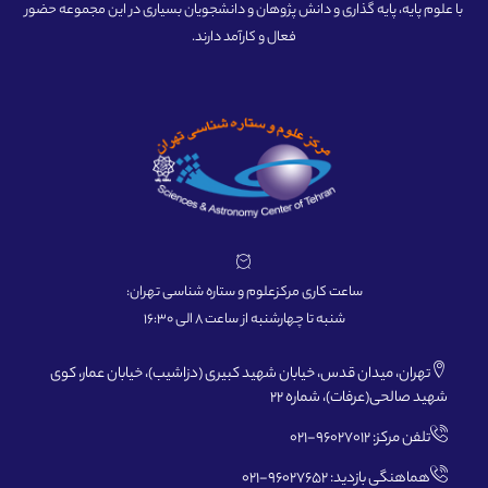
با علوم پایه، پایه گذاری و دانش پژوهان و دانشجویان بسیاری در این مجموعه حضور
فعال و کارآمد دارند.
ساعت کاری مرکزعلوم و ستاره شناسی تهران:
شنبه تا چهارشنبه از ساعت 8 الی 16:30
تهران، میدان قدس، خیابان شهید کبیری (دزاشیب)، خیابان عمار، کوی
شهید صالحی(عرفات)، شماره 22
تلفن مرکز: 96027012-021
هماهنگی بازدید: 96027652-021