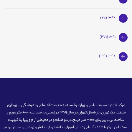
1392 (211)
1391 (271)
1390 (129)
مرکز علوم و ستاره شناسی تهران، وابسته به معاونت اجتماعی و فرهنگی شهرداری
منطقه یک تهران، در شمال تهران در سال 1379 در زمینی به مساحت 6000 متر مربع و
ساختمانی با زیر بنای 3000 متر مربع، در دو طبقه و در محیطی آرام و زیبا بنا گردیده
است. این مرکز با هدف آشنایی دانش آموزان، دانشجویان، دانش پژوهان و عموم مردم