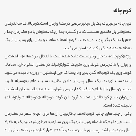
کرم چاله
کرم چاله در فیزیک یک پل میانبر فرضی در فضا و زمان است.کرمچاله‌ها ساختارهای
فضازمانی پل مانندی هستند که دو گستره جدا از یک فضازمان یا دو فضازمان جدا از
هم را به یکدیگر پیوند می‌دهند. کرمچاله‌ها مسافت و زمان برای رسیدن از یک
نقطه به نقطه دیگر را کوتاه و آسان می کنند.
واژه «کرم‌چاله» به جان ویلر نسبت داده شده است. با اینحال در دهه ۱۳۱۰ اینشتین
و روزن با به‌کاربردن غوطه‌وری متریک شوارتزشیلد در فضای استوانه‌ای، معادله
غوطه‌وری یک کرمچاله گذرناپذیر و ناایستا که «پل اینشتین - روزن» نامیده می‌شود
را به‌دست آوردند. یک سال پس از دادن نظریه نسبیت عام به‌وسیله آلبرت
اینشتین، سال ۱۹۱۶ فلام دریافت که از بررسی شوارتزشیلد معادلات میدان اینشتین
می‌توان پاسخ کرمچاله‌ای به‌دست آورد. این گونه کرمچاله ،«کرمچاله شوارتزشیلد»
نامیده شده است.
یکی از جنبه‌های جالب کرمچاله‌ها، به‌کاربردن آن‌ها برای انجام سفر در فضازمان
است. می‌دانیم که فاصله زمین تا نزدیک‌ترین ستاره به جز خورشید، نزدیک به ۴٫۲۸
سال نوری می‌باشد. پس نور با سرعت تقریباً ۳۰۰ هزار کیلومتر بر ثانیه بیش از ۴