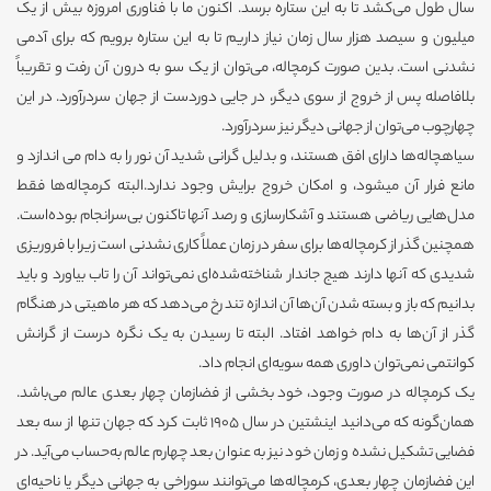
سال طول می‌کشد تا به این ستاره برسد. اکنون ما با فناوری امروزه بیش از یک
میلیون و سیصد هزار سال زمان نیاز داریم تا به این ستاره برویم که برای آدمی
نشدنی است. بدین صورت کرمچاله، می‌توان از یک سو به درون آن رفت و تقریباً
بلافاصله پس از خروج از سوی دیگر، در جایی دوردست از جهان سردرآورد. در این
چهارچوب می‌توان از جهانی دیگر نیز سردرآورد.
سیاهچاله‌ها دارای افق هستند، و بدلیل گرانی شدید آن نور را به دام می اندازد و
مانع فرار آن میشود، و امکان خروج برایش وجود ندارد.البته کرمچاله‌ها فقط
مدل‌هایی ریاضی هستند و آشکارسازی و رصد آنها تاکنون بی‌سرانجام بوده‌است.
همچنین گذر از کرمچاله‌ها برای سفر در زمان عملاً کاری نشدنی است زیرا با فروریزی
شدیدی که آنها دارند هیج جاندار شناخته‌شده‌ای نمی‌تواند آن را تاب بیاورد و باید
بدانیم که باز و بسته شدن آن‌ها آن اندازه تند رخ می‌دهد که هر ماهیتی در هنگام
گذر از آن‌ها به دام خواهد افتاد. البته تا رسیدن به یک نگره درست از گرانش
کوانتمی نمی‌توان داوری همه سویه‌ای انجام داد.
یک کرمچاله در صورت وجود، خود بخشی از فضازمان چهار بعدی عالم می‌باشد.
همان‌گونه که می‌دانید اینشتین در سال ۱۹۰۵ ثابت کرد که جهان تنها از سه بعد
فضایی تشکیل نشده و زمان خود نیز به عنوان بعد چهارم عالم به‌حساب می‌آید. در
این فضازمان چهار بعدی، کرمچاله‌ها می‌توانند سوراخی به جهانی دیگر یا ناحیه‌ای