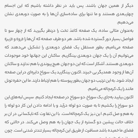
دیگر از همین جهان باشند. پس باید در نظر داشته باشیم که این اجسام
چهاربعدی هستند و ما تنها برای ساده‌سازی آن‌ها را به صورت دوبعدی نشان
می‌دهیم.
به‌عنوان مثالی ساده، یک صفحه کاغذ تخت را درنظر بگیرید که از چهار سو تا
فواصل بسیار دور گسترده شده باشد. هر دو طرف صفحه که آن‌ها را «رو» و «زیر»
صفحه می‌نامیم، بطور مستقل یک فضای دوبعدی را تشکیل می‌دهند که
می‌توانیم آن را یک جهان دوبعدی بینگاریم. ساکنان این جهانها خود موجودات
دوبعدی هستند. آشکار است که این دو جهان هیچ پیوندی با هم ندارند و ساکنان
آن‌ها از وجود همدیگر بی خبرند .اکنون بینگارید یک سوراخ دایره‌ای در این صفحه
ایجاد شود. به این ترتیب دو جهان بطور پیوسته با هم ارتباط دارند. ما این حفره تونل
مانند را یک کرمچاله می‌نامیم.
اکنون بیایید به‌جای یک سوراخ، دو سوراخ در صفحه ایجاد کنیم. سپس لبه‌های این
دو سوراخ را بکشیم تا به صورت دو لوله درآید و با ادامه دادن این کار دو لوله را
به‌هم وصل کنیم. این نیز یک کرمچاله‌است. با این تفاوت که نایکسانی در ان بر
خلاف حالت پیشین دو گستره از یک جهان را به هم وصل می‌کند. در حالتی که
فضای ما خمیده باشد مسافرت از طریق این کرمچاله بسیار تندتر شدنی است. چون