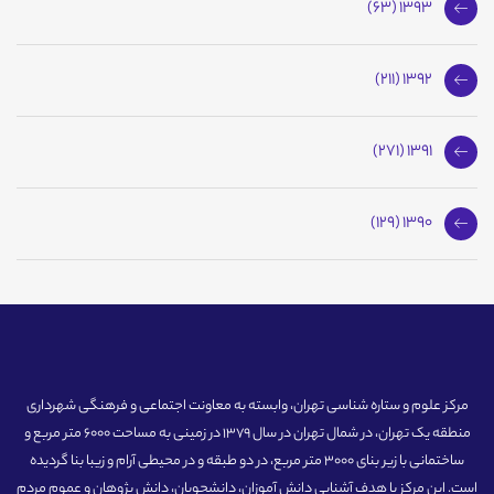
1393 (63)
1392 (211)
1391 (271)
1390 (129)
مرکز علوم و ستاره شناسی تهران، وابسته به معاونت اجتماعی و فرهنگی شهرداری
منطقه یک تهران، در شمال تهران در سال 1379 در زمینی به مساحت 6000 متر مربع و
ساختمانی با زیر بنای 3000 متر مربع، در دو طبقه و در محیطی آرام و زیبا بنا گردیده
است. این مرکز با هدف آشنایی دانش آموزان، دانشجویان، دانش پژوهان و عموم مردم