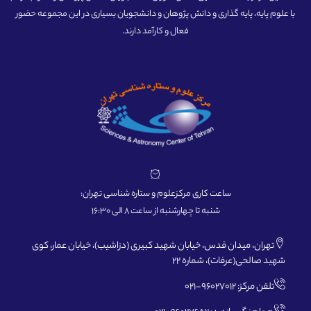
با علوم پایه، پایه گذاری و دانش پژوهان و دانشجویان بسیاری در این مجموعه حضور
فعال و کارآمد دارند.
ساعت کاری مرکزعلوم و ستاره شناسی تهران:
شنبه تا چهارشنبه از ساعت 8 الی 16:30
تهران، میدان قدس، خیابان شهید کبیری (دزاشیب)، خیابان عمار، کوی
شهید صالحی(عرفات)، شماره 22
تلفن مرکز: 96027012-021