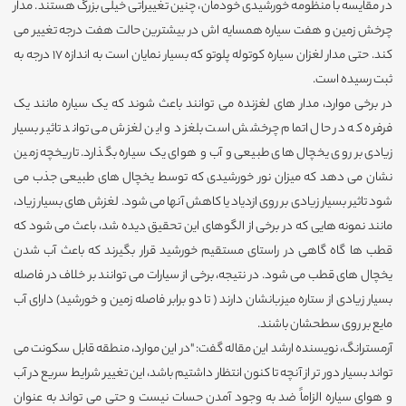
در مقایسه با منظومه خورشیدی خودمان، چنین تغییراتی خیلی بزرگ هستند. مدار
چرخش زمین و هفت سیاره همسایه اش در بیشترین حالت هفت درجه تغییر می
کند. حتی مدار لغزان سیاره کوتوله پلوتو که بسیار نمایان است به اندازه 17 درجه به
ثبت رسیده است.
در برخی موارد، مدار های لغزنده می توانند باعث شوند که یک سیاره مانند یک
فرفره که در حال اتمام چرخشش است بلغزد و این لغزش می تواند تاثیر بسیار
زیادی بر روی یخچال های طبیعی و آب و هوای یک سیاره بگذارد. تاریخچه زمین
نشان می دهد که میزان نور خورشیدی که توسط یخچال های طبیعی جذب می
شود تاثیر بسیار زیادی بر روی ازدیاد یا کاهش آنها می شود. لغزش های بسیار زیاد،
مانند نمونه هایی که در برخی از الگوهای این تحقیق دیده شد، باعث می شود که
قطب ها گاه گاهی در راستای مستقیم خورشید قرار بگیرند که باعث آب شدن
یخچال های قطب می شود. در نتیجه، برخی از سیارات می توانند بر خلاف در فاصله
بسیار زیادی از ستاره میزبانشان دارند ( تا دو برابر فاصله زمین و خورشید) دارای آب
مایع بر روی سطحشان باشند.
آرمسترانگ، نویسنده ارشد این مقاله گفت: "در این موارد، منطقه قابل سکونت می
تواند بسیار دور تر از آنچه تا کنون انتظار داشتیم باشد، این تغییر شرایط سریع در آب
و هوای سیاره الزاماً ضد به وجود آمدن حسات نیست و حتی می تواند به عنوان