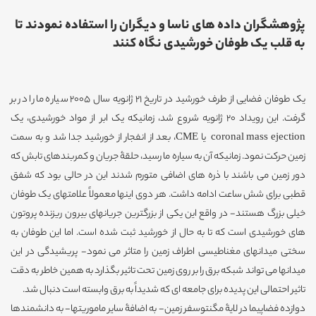
پژوهشگران داده های ناسا و دیگران را استفاده نمودند تا
به قلب یک طوفان خورشیدی نگاه کنند
یک طوفان فضایی از طرف خورشید در تاریخ 21 ژانویه سال 2005 سیاره ما را در بر
گرفت. این رویداد 20 ژانویه شروع شد، زمانیکه یک ابر از مواد خورشیدی، یک
coronal mass ejection یا CME، بعد از انفجار از خورشید جدا شد و به سمت
زمین حرکت نمود. زمانیکه آن به سیاره ما رسید، حلقۀ جریان و کمربندهای تابش که
دور زمین می باشند با ذره های اضافی متورم شدند این در حالی بود که شفق
قطبی برای شش ساعت ادامه داشت. هر دوی اینها معمولاً علامتهای یک طوفان
خیلی بزرگ هستند- در واقع این یکی از بزرگترین جریانهای بیرون ریزنده پروتون
های خورشیدی است که تا به حال از خورشید ثبت شده است. اما این طوفان به
سختی میدانهای مغناطیسی اطراف زمین را متاثر می نمود- پریشیدگی در این
میدانها می تواند شبکه برق را بر روی زمین تحت تاثیر بگذارد به همین خاطر به دقت
تاثیر احتمالی این پدیده برای جامعه ای که شدیداً به برق وابسته است دنبال شد.
دوازده فضاپیما در لایۀ مگنتوسفر زمین- به اضافۀ سایر ماموریتها- به دانشمندها