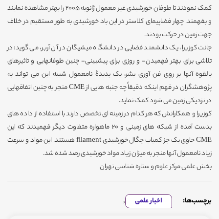
کمک نمودند تا طوفان خورشیدی غیر معمول ژانویه 2005 را بهتر مشاهده نمایند
و بفهمند. چهار فضاپیمای کلاستر در این باد خورشیدی به طور مستقیم در خلاف
جهت زمین در حرکت بودند.
جانت کوزیرا، یک دانشمند فضایی در دانشگاه میشیگان در آن آربر، می گوید: در
تلاشی برای بهتر فهمیدن- و روزی برای پیشبینی- چنین طوفانهایی و تاثیرهای
بالقوه آنها بر روی فن آوری بشر، یک پدیدۀ نامعمول شبیه این می تواند به
پژوهشگران در فهم اینکه دقیقاً چه جنبه هایی از CME منجر به چنین اتفاقهایی
در نزدیکی زمین می شود کمک نماید.
کوزیرا و همکارانش که هر کدام در زمینه ای تخصص دارند با استفاده از داده های
بدست آمده از شبکه های زمینی و 20 ماهواره متفاوت دیگر فهمیدند که این
CME حاوی یک جز کمیاب چگال خورشیدی filament هستند. این مواد و سرعت
زیاد نامعمول آنها منجر به میزان زیاد مواد خورشیدی رصد شده شد.
بخش علمی مرکز علوم و ستاره شناسی تهران
برچسب‌ها:
اخبار علمی
,