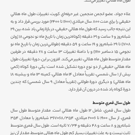
طول ماه هلالي، تغيير مي‌كند.
علاء جواد، عضو انجمن منجمين غير حرفه‌اي كويت، تغييرات طول ماه هلالي
حقيقي را براي مدت 800 سال ميلادي (1600 تا 2400) مورد بررسي قرار داد و به
اين نتيجه جالب رسيد كه طول ماه هلالي حقيقي، در بازة زماني ياد شده، بين 29
شبانه‌روز و 6 ساعت و 31 دقيقه (كوتاه‌ترين زمان با تاريخ ماه نو نجومي 18 ژوئن
1708) تا 29 شبانه‌روز و 19 ساعت و 59 دقيقه (طولاني‌ترين زمان با تاريخ ماه نو
نجومي 15 دسامبر 1610) و با دامنة تغييرات 13 ساعت و 28 دقيقه در طرفين
مقدار متوسط طول ماه هلالي، تغيير مي‌كند. افزون بر اين، دورة تغييرات طول
ماه هلالي حقيقي از دو نوع دوره تشكيل شده است: يكي دورة كوتاه (كمي
بيش از 1 سال شمسي، تقريباً معادل 14 ماه هلالي‌، كمينه 13 ماه و بيشينه 18
ماه هلالي) و ديگري دورة طولاني (تقريباً معادل 9 سال شمسي) كه چندين
دورة كوتاه ياد شده در درون آن قرار دارد.
طول سال قمري متوسط
طول سال قمري، شامل 12 طول ماه هلالي است. مقدار متوسط طول سال
قمري، از سال 1900 تا 2006 ميلادي، 367068/354 شبانه‌روز يا معادل 354
شبانه‌روز و 8 ساعت و 48 دقيقه و 7/34 ثانيه است. طول سال قمري متوسط
ثابت نيست و به علت تغييرات بسيار كم طول ماه هلالي متوسط، مقدار آن نيز