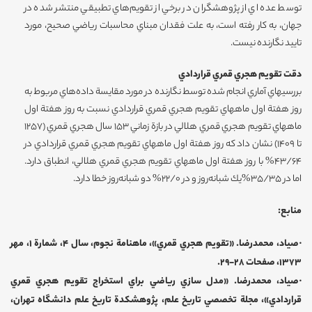
توسط عده اي از پژوهشگران در برخي از تقويم‌هاي تطبيقي منتشر شده در
جهان، به كار رفته است، به علت فقدان مبناي محاسبات رياضي صحيح، مورد
تاييد نگارنده نيست.
دقت تقويم هجري قمري قراردادي
بررسيهاي آماري انجام شده توسط نگارنده در مورد مقايسة داده‌هاي مربوط به
روز هفتة اول ماههاي تقويم هجري قمري قراردادي نسبت به روز هفتة اول
ماههاي تقويم هجري قمري هلالي در بازة زماني 153 سال هجري قمري (1257
تا 1409) نشان داد كه روز هفتة اول ماههاي تقويم هجري قمري قراردادي در
43/64% با روز هفتة اول ماههاي تقويم هجري قمري هلالي، انطباق دارد.
اما در 35/35%يك شبانه‌روز و در 22/0% دو شبانه‌روز خطا دارد.
منابع
:
·صياد، محمدرضا. «تقويم هجري قمري»، ماهنامة نجوم، سال 4‌، شمارة 1، مهر
1373، صفحات 28-29.
·صياد، محمدرضا. «مدل سازي رياضي براي استخراج تقويم هجري قمري
قراردادي»، مجلة تخصصي تاريخ علم، پژوهشكدة تاريخ علم دانشگاه تهران،