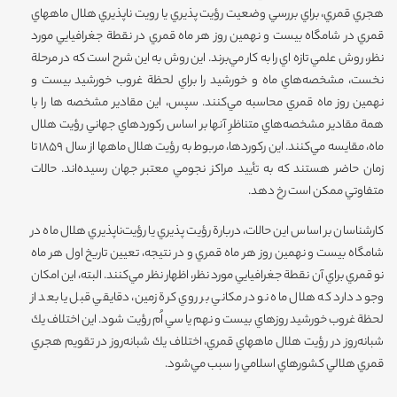
هجري قمري‌، براي بررسي وضعيت رؤيت پذيري يا رويت ناپذيري هلال ماههاي
قمري در شامگاه بيست و نهمين روز هر ماه قمري در نقطة جغرافيايي مورد
نظر، روش علمي تازه اي را به كار مي‌برند. اين روش به اين شرح است كه در مرحلة
نخست‌، مشخصه‌هاي ماه و خورشيد را براي لحظة غروب خورشيد بيست و
نهمين روز ماه قمري محاسبه مي‌كنند. سپس‌، اين مقادير مشخصه ها را با
همة مقادير مشخصه‌هاي متناظرِ آنها بر اساس ركوردهاي جهاني رؤيت هلال
ماه، مقايسه مي‌كنند. اين ركوردها، مربوط به رؤيت هلال ماهها از سال 1859 تا
زمان حاضر هستند كه به تأييد مراكز نجومي معتبر جهان رسيده‌اند. حالات
متفاوتي ممكن است رخ دهد.
كارشناسان بر اساس اين حالات‌، دربارة رؤيت پذيري يا رؤيت‌ناپذيري هلال ماه در
شامگاه بيست و نهمين روز هر ماه قمري و در نتيجه، تعيين تاريخ اول هر ماه
نو قمري براي آن نقطة جغرافيايي مورد نظر، اظهار نظر مي‌كنند. البته، اين امكان
وجود دارد كه هلال ماه نو در مكاني بر روي كرة زمين، دقايقي قبل يا بعد از
لحظة غروب خورشيد روزهاي بيست و نهم يا سي اُم رؤيت شود. اين اختلاف يك
شبانه‌روز در رؤيت هلال ماههاي قمري، اختلاف يك شبانه‌روز در تقويم هجري
قمري هلالي كشورهاي اسلامي را سبب مي‌شود.