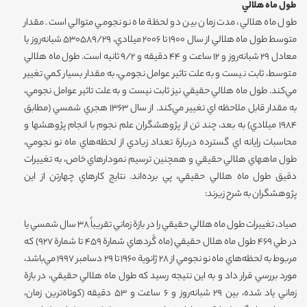
طول ماه هلالي
طول ماه هلالي، مدت زمان بين دو لحظة ماه نو نجومي متوالي است. مقدار
متوسط طول ماه هلالي از سال 1900 تا 2006 ميلادي، 530589/29 شبانه‌روز يا
معادل 29 شبانه‌روز و 12 ساعت و 44 دقيقه و 9/2 ثانيه است. طول ماه هلالي
متوسط، ثابت نيست و به علت تاثير عوامل نجومي، به مقدار بسيار كمي تغيير
مي‌كند. طول ماه هلالي حقيقي نيز ثابت نيست و به علت تاثير عوامل نجومي‌،
به مقدار قابل ملاحظه اي تغيير مي‌كند. از سال 1363 هجري شمسي (مطابق
1984 ميلادي) به بعد، چند تن از پژوهشگران علم نجوم با انجام پژوهشها و
محاسبات رايانه اي گسترده دربارة تعداد زيادي از لحظه‌هاي ماه نو نجومي،
طول ماههاي هلالي حقيقي و همچنين ‌ترسيم نمودارهاي خاص، به تغييرات
دقيق طول ماه هلالي حقيقي، پي برده‌اند. نتايج كارهاي چهارتن از اين
پژوهشگران به شرح زيرند:
صياد‌، تغييرات طول ماه هلالي حقيقي را در بازة زماني تقريباً 38 سال شمسي يا
در طي 469 طول ماه هلال حقيقي (ماه گَردهاي شمارة 459 تا شمارة 927) كه
مربوط به لحظه‌هاي ماه نو نجومي از 28 ژانوية 1960 تا 29 دسامبر 1997 مي‌باشد،
مورد بررسي قرار داد و به اين نتيجه رسيد كه طول ماه هلالي حقيقي، در بازة
زماني ياد شده‌، بين 29 شبانه‌روز و 6 ساعت و 53 دقيقه (كوتاه‌ترين زمان،