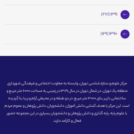
1391 (271)
1390 (129)
مرکز علوم و ستاره شناسی تهران، وابسته به معاونت اجتماعی و فرهنگی شهرداری
منطقه یک تهران، در شمال تهران در سال 1379 در زمینی به مساحت 6000 متر مربع و
ساختمانی با زیر بنای 3000 متر مربع، در دو طبقه و در محیطی آرام و زیبا بنا گردیده
است. این مرکز با هدف آشنایی دانش آموزان، دانشجویان، دانش پژوهان و عموم مردم
با علوم پایه، پایه گذاری و دانش پژوهان و دانشجویان بسیاری در این مجموعه حضور
فعال و کارآمد دارند.