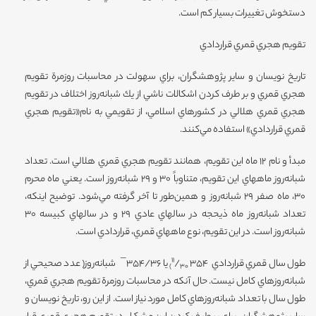
دستخوش تغييرات بسيار كم است.
تقويم هجري قمري قراردادي
تاريخ نويسان و ساير پژوهشگران، براي سهولت در محاسبات روزمرة تقويم
هجري قمري و بر طرف كردن اشكالات ناشي از يك شبانه‌روز اختلاف در تقويم
هجري قمري هلالي در كشورهاي اسلامي، از تقويمي به نام«تقويم هجري
قمري قراردادي» استفاده مي‌كنند.
مبدأ و نام 12 ماه اين تقويم، همانند تقويم هجري قمري هلالي است. تعداد
شبانه‌روز ماههاي اين تقويم، متناوباً 30 و 29 شبانه‌روز است. يعني ماه محرم
30، ماه صفر 29 شبانه‌روز و همين‌طور تا آخر گرفته مي‌شود. توضيح اينكه،
تعداد شبانه‌روز ماه ذيحجه در سالهاي عادي 29 و در سالهاي كبيسه 30
شبانه‌روز است. در اين تقويم، نوع ماههاي قمري، قراردادي است.
11
طول سال قمري قراردادي 354
/
يا 354/36¯ شبانه‌روز( عدد صحيحي از
)
30
شبانه‌روز‌هاي كامل نيست. حال آنكه در محاسبات روزمرة تقويم هجري قمري،
طول سال با تعداد شبانه‌روزهاي كامل مورد نياز است. از اين رو، تاريخ نويسان و