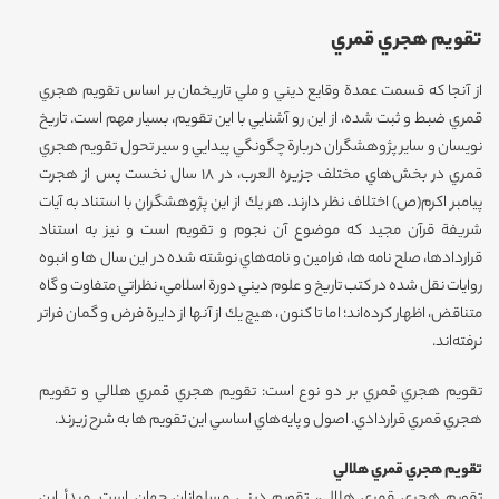
تقويم هجري قمري‌
از آنجا كه قسمت عمدة وقايع ديني و ملي تاريخمان بر اساس تقويم هجري
قمري ضبط و ثبت شده‌، از اين رو آشنايي با اين تقويم‌، بسيار مهم است. تاريخ
نويسان و ساير پژوهشگران دربارة چگونگي پيدايي و سير تحول تقويم هجري
قمري در بخش‌هاي مختلف جزيره العرب، در 18 سال نخست پس از هجرت
پيامبر اكرم(ص) اختلاف نظر دارند. هر يك از اين پژوهشگران با استناد به آيات
شريفة قرآن مجيد كه موضوع آن نجوم و تقويم است و نيز به استناد
قراردادها، صلح نامه ها، فرامين و نامه‌هاي نوشته شده در اين سال ها و انبوه
روايات نقل شده در كتب تاريخ و علوم ديني دورة اسلامي، نظراتي متفاوت و گاه
متناقض، اظهار كرده‌اند؛ اما تا كنون‌، هيچ يك از آنها از دايرة فرض و گمان فراتر
نرفته‌اند.
تقويم هجري قمري بر دو نوع است: تقويم هجري قمري هلالي و تقويم
هجري قمري قراردادي. اصول و پايه‌هاي اساسي اين تقويم ها به شرح زيرند.
تقويم هجري قمري هلالي
تقويم هجري قمري هلالي، تقويم ديني مسلمانان جهان است. مبدأ اين