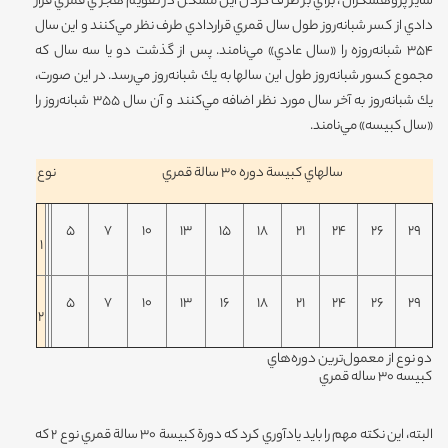
ساير پژوهشگران، براي بر طرف كردن اين مشكل در تقويم هجري قمري قرار
دادي از كسر شبانه‌روز طول سال قمري قراردادي طرف نظر مي‌كنند و اين سال
354 شبانه‌روزه را «سال عادي» مي‌نامند. پس از گذشت دو يا سه سال كه
مجموع كسور شبانه‌روز طول اين سالها به يك شبانه‌روز مي‌رسد. در اين صورت،
يك شبانه‌روز به آخر سال مورد نظر اضافه مي‌كنند و آن سال 355 شبانه‌روز را
«سال كبيسه» مي‌نامند.
سالهاي كبيسة دوره 30 سالة قمري
نوع
5
7
10
13
15
18
21
24
26
29
1
5
7
10
13
16
18
21
24
26
29
2
دو نوع از معمول‌ترين دوره‌هاي
كبيسه 30 ساله قمري
البته، اين نكته مهم را بايد يادآوري كرد كه دورة كبيسة 30 سالة قمري نوع 2 كه