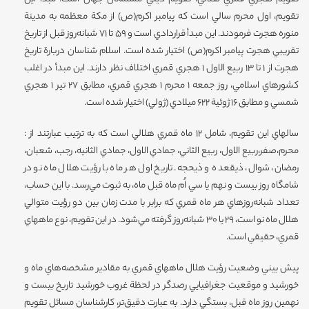
تقويم، اول محرم سالي است كه پيامبر اكرم(ص) از مكة معظمه به مدينة
منوره هجرت فرمودند. اين مبدأ قراردادي است و 59 تا 71 شبانه‌روز قبل از تاريخ
تقريبي هجرت پيامبر اكرم(ص) اختيار شده است. اسلام شناسان دربارة تاريخ
هجرت از 1 تا 13 ربيع الاول 1 هجري قمري اختلاف نظر دارند. اين مبدأ در اغلب
كشورهاي اسلامي‌، روز جمعه 1 محرم 1 هجري قمري‌، مطابق 27 تير 1 هجري
شمسي و مطابق 16 ژوئية 622 ميلادي (ژولي) اختيار شده است.
سالهاي اين تقويم، شامل 12 ماه قمري هلالي است كه به ‌ترتيب عبارتند از :
محرم،صفر،ربيع الاول، ربيع الثاني، جمادي الاول، جمادي الثانيه، رجب، شعبان،
رمضان، شوال، ذيقعده و ذيحجه. تاريخ اول هر ماه با رؤيت هلال ماه نو در
شامگاه روز بيست و نهم يا سي اُم ماه قبل ماه‌، به ثبوت مي‌رسد. با اين حساب‌،
تعداد شبانه‌روزهاي هر ماه قمري كه برابر با مدت زمان بين دو رؤيت متوالي
هلال ماه نو است، 29 يا 30 شبانه‌روز گرفته مي‌شود. در اين تقويم، نوع ماههاي
قمري، حقيقي است.
پيش بيني وضعيت رؤيت هلال ماههاي قمري به مقادير مشخصه‌هاي ماه و
خورشيد و موقعيت جغرافيايي رصدگر در لحظة غروب خورشيد تاريخ بيست و
نهمين روز ماه قبل، بستگي دارد. به عبارت دقيق‌تر، كارشناسان مسائل تقويم