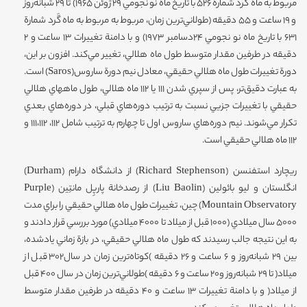
مربوط به ماه گرد شمارة 526 با تاريخ ماه نو نجومي 29 ژوئن 1965) تا 29 شبانه‌روز
و 19 ساعت و 55 دقيقه (طولاني‌ترين زمان، مربوط به مربوط به ماه گَرد شمارة
631 با تاريخ ماه نو نجومي 24دسامبر 1973) و با دامنة تغييرات 13 ساعت و 2
دقيقه در طرفين مقدار متوسط طول ماه هلالي‌، تغيير مي‌كند. افزون بر اين،
دورة تغييرات طول ماه هلالي حقيقي، معادل نيم دورة ساروس(Saros) است.
به عبارت دقيق‌تر، پس از سپري شدن 111 يا 112 ماه هلالي‌، طول ماههاي هلالي
حقيقي با تغييرات جزيي نسبت به ‌ترتيب دوره‌هاي قبلي، در دوره‌هاي بعدي
تكرار مي‌شوند. نيم دوره‌هاي ساروس اول تا چهارم به ‌ترتيب شامل 112، 111‌،112 و
112 ماه هلالي حقيقي است.
ريچارد استفنسن (Richard Stephenson) از دانشگاه دارام (Durham)
انگلستان و ليو بائولين (Liu Baolin) از رصدخانة پارپِل مانتِين (Purple
Mountain Observatory) چين، تغييرات طول ماه هلالي حقيقي را براي مدت
5000 سال ميلادي (1000 قبل از ميلاد تا 4000 ميلادي) مورد بررسي قرار دادند و
به اين نتيجه جالب رسيدند كه طول ماه هلالي حقيقي، در بازة زماني يادشده،
بين 29 شبانه‌روز و 6 ساعت و 26 دقيقه )كوتاه‌ترين زمان در سال302 قبل از
ميلاد( تا 29 شبانه‌روز و20 ساعت و 6 دقيقه )طولاني‌ترين زمان در سال 400 قبل
از ميلاد( و با دامنة تغييرات 13 ساعت و 40 دقيقه در طرفين مقدار متوسط