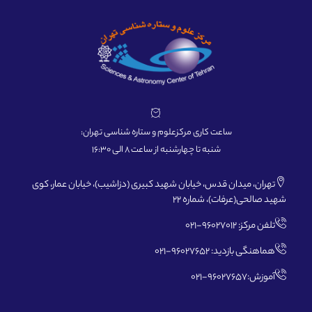
ساعت کاری مرکزعلوم و ستاره شناسی تهران:
شنبه تا چهارشنبه از ساعت 8 الی 16:30
تهران، میدان قدس، خیابان شهید کبیری (دزاشیب)، خیابان عمار، کوی
شهید صالحی(عرفات)، شماره 22
تلفن مرکز: 96027012-021
هماهنگی بازدید: 96027652-021
آموزش:96027657-021