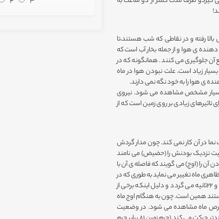
ار می گیردو ظرف مدت کمتر از دو ساعت به
4
3
د!
ید می تابد تا 134+ درجه سلسیوس بالا رفته و در نقاطی که شب هستند،تا
دهنده ی هوا و از جمله بخار آب است که
یع آن جلوگیری می کنند . همانگونه که در
یار زیاد است. علت نبودن هوا در ماه
 ی هوا را به خود نگه نمی دارند.
 بسیار مشخص مشاهده می شود. نیروی
اثیرهای زیادی بر روی زمین است که از
 نما در آن کار نمی کند. چون مدار گردش
عیت نزدیک بودنش را (حضیض) می نامند
ست و وضعیت دور بودن آن را (اوج) می گویند که فاصله ی آن با
قطر ظاهری ماه تغییر می نماید به طوری که در
هنگام حضیض 31 دقیقه و 31 ثانیه و در موقع اوج کمتر و 29دقیقه و 22ثانیه می گردد و دلیل اینکه برخی از
تند همین است. چون به هنگام اوج ماه
ف قرص ماه مشاهده می شود. در وضعیت
حضیض ماه بیشتر تحت تاثیر نیروی جاذبه ی زمین قرار گرفته و بنابراین تندتر حرکت می کند (جرم زمین 81 برابر جرم