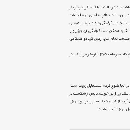
شد.ماه در حالت مقابله یعنی در فاز بدر
این حالت چنانچه ناظری در ماه باشد
.تشخیص گرفتگی ماه در نیمسایه زمین
 گیرد ممکن است گرفتگی آن جزئی و یا
 قسمت تمام سایه زمین گرددو هنگامی
در فاصله ماه ،قطر تمام سایه زمین در حدود 9000 کیلومتر است در حالیکه قطر ماه 3476 کیلومتر می باشد.در
ر آنها طلوع کرده است،قابل رویت است.
مقداری از نور خورشید پس از شکست در
د.از آنجائیکه اتمسفر زمین نور قرمز را
امل قرمز رنگ می شود.