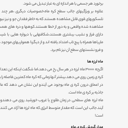
برخورد هر جسمی با هر اندازه ای به غبار تبدیل می شود.
علاوه بر ویژگیهای جالب سطح کره ماه،خصوصیات دیگری ،هر چند که
تلسکوپهای قوی قابل مشاهده هستند که به خاطر فقدان جو و نیز نبو
مشاهده شده واقعی و به دور از خطا هستند.کوهها و دره های همسایه
دارای فراز و نشیب بیشتری هستند،شکافهایی با دیواره هایی با شیب زی
ماریاها همراه با پیچ تاب امتداد یافته اند و از دیگرنا همواریهای موج
و فرو نشستهای سطح آن نیز نام برد.
ماه لرزه ها
کره ی زمین روی می دهد.بیشتر آنها،زمانی که کره ماه کمترین فاصله را با
در اعماق درون کره ی ماه بوجود می آیندو این نشان می دهد که عام
جاذبه بر کره ی ماه است.
ماه لرزه های سطحی در زمان طلوع یا غروب خورشید روی می دهندومشخ
آیند.جالب این است که مقدار متوسط انرژی که ماه لرزه ها آزاد می کنند
است!
مدار گردش کره ی ماه