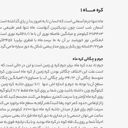
کره مـــــــاه 1
ماه تنها جرم آسمانی است که انسان تا به امروز بدان پای گذاشته است
آسمان شب است چون نزدیکترین آنهاست. ماه تنها قمر طبیعی سیار
هر3/27شبانه روز یکبار بر روی مدار بیضی شکل به دور سیاره ما می گردد که به آن "حرکت انتقالی ماه" می گویند.
جرم و چگالی کره ماه
متوسط چگالی آن 34/3 برابر
کیلوگرم وزن داشته 
روی کره ماه آرامتر و با سرعت کمتری سقوط می کنند.مجسم کنید که شما ب
را از ارتفاعی حدود کمر خود رها کنیدآنقدر آرام به سطح ماه برخورد م
ساعت می توان جسمی را در مداری به دور کره ماه قرار داد یعنی سرعتی 
احیاناً شما بر روی یک قله کوه در کره ماه بودید و با یک تپانچه قوی به