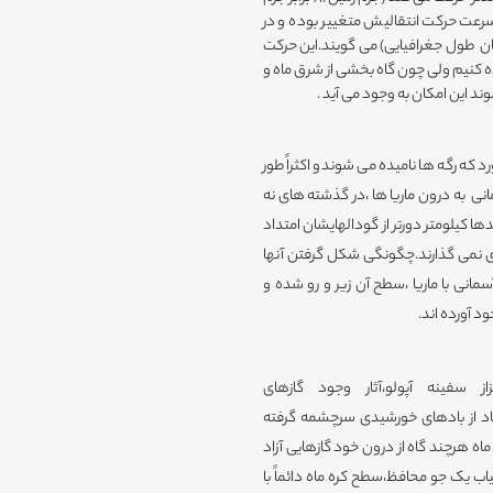
رعت حرکت انتقالیش متغییر بوده و در
نوسان طول جغرافیایی) می گویند.این حرکت
وی زمین حدود %59 سطح ماه را مشاهده کنیم ولی چون گاه بخشی از شرق ماه و
ند این امکان به وجود می آید .
ه رگه ها نامیده می شوندو اکثراً طور
انی به درون ماریا ها ،در گذشته های نه
یلومتر است و تا فاصله صدها کیلومتر دورتر از گودالهایشان امتداد
 جای نمی گذارند.چگونگی شکل گرفتن آنها
سمانی با ماریا ،سطح آن زیر و رو شده و
د آورده اند.
 سفینه آپولو،آثار وجود گازهای
یاد از بادهای خورشیدی سرچشمه گرفته
ماه هرچند گاه از درون خود گازهایی آزاد
یاب یک جو محافظ،سطح کره ماه دائماً با