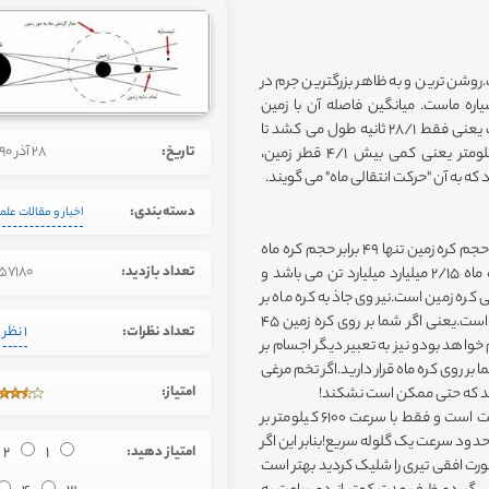
.روشن ترین و به ظاهر بزرگترین جرم در
ه ماست. میانگین فاصله آن با زمین
384403 کیلومتر و میانگین فاصله نوری آن با ما 28/1ثانیه نوری است یعنی فقط 28/1 ثانیه طول می کشد تا
تاریخ:
28 آذر 1390
انعکاس نور خورشید بر آن به ما برسد.ماه با قطری برابربا 3456کیلومتر یعنی کمی بیش 4/1 قطر زمین،
دسته‌بندی:
اخبار و مقالات علم
جرم 81 عدد کره ماه ،برابر جرم کره ی زمین است و این در حالی است که حجم کره زمین تنها 49 برابر حجم کره ماه
تعداد بازدید:
57180
است.علت این اختلاف چگالتر بودن کره زمین از کره ماه است.وزن کره ماه 2/15 میلیارد میلیارد تن می باشد و
 چگالی آب یا مساوی3/2میانگین چگالی کره زمین است.نیروی جاذبه کره ماه بر
سطح آن،با توجه به جرم و اندازه اش تنها 6/1 نیروی جاذبه کره زمین است.یعنی اگر شما بر روی کره زمین 45
تعداد نظرات:
1 نظر
باشید،وزن شما بر روی کره ماه فقط 7/7 کیلو گرم خواهد بودو نیز به تعبیر دیگر اجسام بر
ر روی کره ماه قرار دارید.اگر تخم مرغی
امتیاز:
ی کند که حتی ممکن است نشکند!
سرعت لازم برای فرار از میدان جاذبه کره ماه تنها 8700 کیلومتر بر ساعت است و فقط با سرعت 6100 کیلومتر بر
حدود سرعت یک گلوله سریع!بنابر این اگر
امتیاز دهید:
1
2
 صورت افقی تیری را شلیک کردید بهتر است