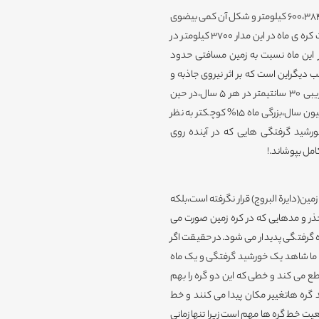
مقدار متوسط فاصله کره ماه از زمین در مدار گردشش به دور این سیاره 600،384 کیلومتر و شکل آن کمی بیضوی
است و کل آن به راحتی در درون خورشید جای می گیرد. میانگین سرعت کره ی ماه در این مدار 3700 کیلومتر در
این ماه نسبت به زمین مسافتی حدود
یگراین است که بر اثر نیروی جاذبه و
کشش،سرعت کره ی ماه در حال کم شدن است.کره ماه به اندازه تقریبی 30 سانتیمتر در هر 5 سال،در حین
کاهش سرعت،در حال دور شدن از زمین است.بنابر این در طی 600 میلیون سال،بزرگی ماه 15% کوچکتر به نظر
خورشید گرفتگی هایی که در آینده روی
مل بپوشاند.!
ین(دایرة البروج) قرار نگرفته است،بلکه
نحراف در جذر و مدهایی که در کره زمین صورت می
 گرفتگی پدیدار می شود.در حقیقت اگر
ماه ما شاهد یک خورشید گرفتگی و یک ماه
قطع می کند و خطی که این دو گره را بهم
 گره هاتغییر مکان پیدا می کنند و خط
دهد.وضعیت خط گره ها مهم است زیرا تنها زمانی