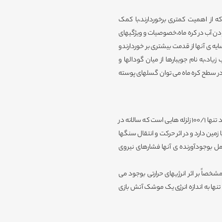
 از اهمیت کمتری برخوردارند،با کمک
دن آب در کره ماه،خصوصیات و ویژگیهای
 ی آنها از قدمت بیشتری بر خوردارندو
اد،به نام جویبارها از میان گودالها و
ود در سطح کره ماه می توان گسلهای پوسته
اگرچه 3000 ماه لرزه در هر سال رخ می دهد،اما شگفت اینکه این تعداد تنها 100/1 زلزله هایی است که سالانه در
 زمین دارد و در اثر حرکت و انتقال سنگها
ل بوجودآورنده ی آنها فشارهای نیروی
صاً بر اثر انرژیهای حرارتی بوجود می
 تنها به اندازه انرژی یک موشک آتش بازی