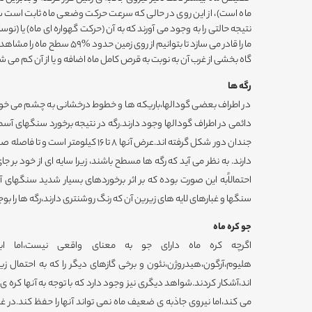
ماه است)، از این روی در حالی که سرعت حرکت وضعی ماه ثابت است س
نتیجه حالتی را به وجود می آورند که به آن (حرکت گهواره ای ماه) یا (
ما را قادر می سازد تا بتوانیم از ر
گاه بخشی از غرب آن به نوبت به قرص کامل ماه اضافه و یا از آن کم می شو
رگه ها
در اطراف بعضی گودالها،باریکه ها و خطوط درخشانی به چشم می خورد ک
دائمی در اطراف گودالها وجود دارند.رگه در نتیجه برخورد سنگهای آسم
جندان دور شکل گرفته اند.عرض آنها 8 تا 16 ک
دارند. به نظر می آید که رگه ها مسطح باشند، زیرا سایه ای از خود بر
احتمالاًبه این صورت بوده که بر اثر برخوردهای بسیار شدید سنگهای آ
سنگها و غبارهای لایه های زیرین آن که رنگ روشنتری دارند،رگه ها را بوجو
جو کره ماه
اگرچه کره ماه دارای جو به معنای واقعی نیست،اما ابزاز
هلیوم،آرگون،هیدروژن،نئون و برخی گازهای دیگر را که به احتمال ز
اند،آشکار کردند.شواهد دیگری نیز وجود دارد که با توجه به آنها کره ی 
می کند،اما نیروی جاذبه ی ضعیف ماه نمی تواند آنها را حفظ کند.در غ