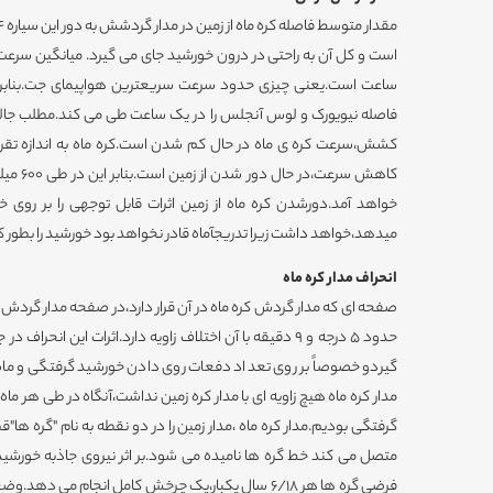
ساعت است.یعنی چیزی حدود سرعت سریعترین هواپیمای جت.بنابر 
فاصله نیویورک و لوس آنجلس را در یک ساعت طی می کند.مطلب جالب د
خواهد آمد.دورشدن کره ماه از زمین اثرات قابل توجهی را بر روی 
میدهد،خواهد داشت زیرا تدریجآماه قادر نخواهد بود خورشید را بطور کا
انحراف مدار کره ماه
صفحه ای که مدار گردش کره ماه در آن قرار دارد،در صفحه مدار گردش زم
حدود 5 درجه و 9 دقیقه با آن اختلاف زاویه دارد.اثرات این ا
گیردو خصوصاً بر روی تعداد دفعات روی دادن خورشید گرفتگی و ماه
مدار کره ماه هیچ زاویه ای با مدار کره زمین نداشت،آنگاه در طی هر 
گرفتگی بودیم.مدار کره ماه ،مدار زمین را در دو نقطه به نام "گره ها"
متصل می کند خط گره ها نامیده می شود.بر اثر نیروی جاذبه خورشید
فرضی گره ها هر 6/18 سال یکبار،یک چرخش کامل انجام می 