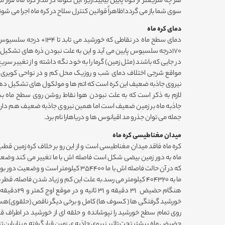
هر چه سریعتر از کوه پایین بیایید،زیرا این گلوله در مدار کره ماه قر
سوی شما باز می گردد!ظاهراً قوانین کنترل سلاح در کره ماه اجرا می شون
دمای کره ماه
دمای سطح ماه در نقاطی که خورش
170درجه سلسیوس پایین می آید و این به علت نبودن ذره های تشکیل 
در جایی که باشند (مثل زمین) گرما را به خود نگه داشته و از تغییر سر
مواقع شرجی اختلاف دمای شب و روزیک محل کم و در نواحی کویری بس
نیروی جاذبه ضعیف این کره است که اتم ها و مولکول های تشکیل دهنده
لازم به ذکر است که به علت نبودن هوا نقاط روشن روی سطح ماه
جاذبه ماه بر زمین ضعیف است اما همین نیروی جاذبه ضعیف هم دارای ت
جمله می توان جذرو مد اقیانوس ها و دریاهارا نام برد.
میدان مغناطیسی کره ماه
کره ماه فاقد میدان مغناطیسی است و از این رو بر خلاف کره زمین قطب
ماه به دور زمین بیضی شکل است فاصله اش با ما تغییر می کند وض
که در آن حالت فاصله اش با ما 354400 کیلومتر ا
ما به 404320 کیلومتر می رسد.به علت این کم و زیاد شدن فاصله، 
خورشید گرفتگی ها ( کسوف ها) کامل و برخی دیگر ناقص (حلقوی)هس
روی تمام سطح خورشید را نپوشانده و حلقه ای از خورشید در اطرا