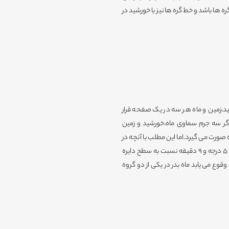
 ها باشد و خط گره ها نیز با خورشید در
ید،زمین و ماه هر سه در یک صفحه قرار
د.اگر سه جرم سماوی ماه،خورشید و زمین
ورت می گیرد.اما این مطلب با آنچه در
عمل اتفاق می افتد مطابق نیست. مدار حرکت ماه بدور زمین در حدود 5 درجه و 9 دقیقه نسبت به سطح دایره
وع می یابد ماه بدر در یکی از دو گروه