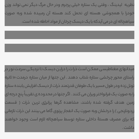
نظریه لیدینگ ، وقتی یک ستاره خیلی پرجرم ودر حال مرگ دیگر نمی تواند وزن
خودرا با همجوشی هسته ای تحمل کند هسته آن رمبیده شده وبه صورت
سیاهچاله ای در می آیدکه با یک دیسک چرخان از مواد احاطه شده است.
میدانهای مغناطیسی ممکن است ذرات را دراین دیسک تا نزدیکی سرعت نور در
راستای محور چرخشی ستاره شتاب دهند . این جتها از میان ستاره درمدت 10 ثانیه
تونل زده ودر طول مسیر با یک طوفان قدرتمند ذرات از دیسک افزایش یابنده ستاره
را به صورت یک فرانواختر ویران می کنند . اگر جتها در محدوده ی تقریباً پنج درجه ای
زمین هدف گرفته شده باشند، مشاهده گرها پرانرژی ترین ذرات ( قسمت
زردونارنجی ) را درخشان وبه صورت یک انفجار پرتوی گاما می بینند این ذرات تازمانی
که برای مصرف هستۀ داخلی ستاره توسط سیاهچاله لازم است وجود خواهند
داشت .