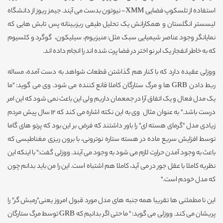
استفاده از تلسکوپ فضایی XMM- نیوتون بدست می آیند. جیمز ریوز از دانشگاه
لیسستر انگلستان و همکارانش یک تحلیل طیفی ریزبینانه پس تابش هایی که
نمایانگر وجود عناصر شیمیایی سبک مثل: منیزیوم، سیلیکون، گوگرد و کلسیوم
که به خاطر انفجار یک ابر نو اختر در فضا پرت شده اند را انجام داده اند.
ووزلی عقیده دارد که با کنار هم گذاشتن قطعات شواهد به دست آمده، مساله
ربط دادن GRB ها و مرگ ستارگان کاملا قانع کننده می شود. وی می گوید: "ما
یک مدل فعال و یک اتفاق آرا در جمعمان داریم ولی این باعث نمی شود که این امر
درست باشد." به عنوان مثال وی به این نکته اشاره می کند که 12 سال پیش مردم
زیادی مدل "گرمای هسته ای" را باور داشتند که فرض بر این بود که پرتو های گاما
توسط افزایش سریع ماده در هسته ستاره نوترونی، با برون ریزی مغناطیسی که
باعث به وجود آمدن حرارت لازم می شود به وجود می آیند. ووزلی گفت:" با اینکه این
نظریه کاملا با عقل جور در می آید، کاملا هم اشتباه است. این را من باید بدانم چون
که مدل خودم است."
این نا مطمئنی ها تقریبا همه جنبه های مدل مورد قبول امروز یعنی"رمبش گر" را
پریشان می کند. ووزلی می گوید: " ما حتی اگر بدانیم که GRB توسط مرگ ستارگان