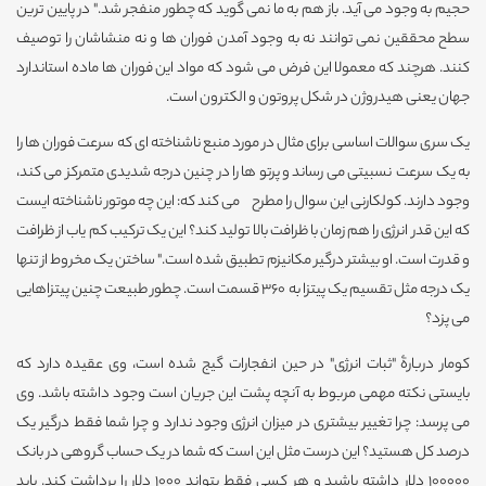
حجیم به وجود می آید. باز هم به ما نمی گوید که چطور منفجر شد." در پایین ترین
سطح محققین نمی توانند نه به وجود آمدن فوران ها و نه منشاشان را توصیف
کنند. هرچند که معمولا این فرض می شود که مواد این فوران ها ماده استاندارد
جهان یعنی هیدروژن در شکل پروتون و الکترون است.
یک سری سوالات اساسی برای مثال در مورد منبع ناشناخته ای که سرعت فوران ها را
به یک سرعت نسبیتی می رساند و پرتو ها را در چنین درجه شدیدی متمرکز می کند،
وجود دارند. کولکارنی این سوال را مطرح می کند که: این چه موتور ناشناخته ایست
که این قدر انرژی را هم زمان با ظرافت بالا تولید کند؟ این یک ترکیب کم یاب از ظرافت
و قدرت است. او بیشتر درگیر مکانیزم تطبیق شده است." ساختن یک مخروط از تنها
یک درجه مثل تقسیم یک پیتزا به 360 قسمت است. چطور طبیعت چنین پیتزاهایی
می پزد؟
کومار دربارۀ "ثبات انرژی" در حین انفجارات گیج شده است، وی عقیده دارد که
بایستی نکته مهمی مربوط به آنچه پشت این جریان است وجود داشته باشد. وی
می پرسد: چرا تغییر بیشتری در میزان انرژی وجود ندارد و چرا شما فقط درگیر یک
درصد کل هستید؟ این درست مثل این است که شما در یک حساب گروهی در بانک
100000 دلار داشته باشید و هر کسی فقط بتواند 1000 دلار را برداشت کند. باید