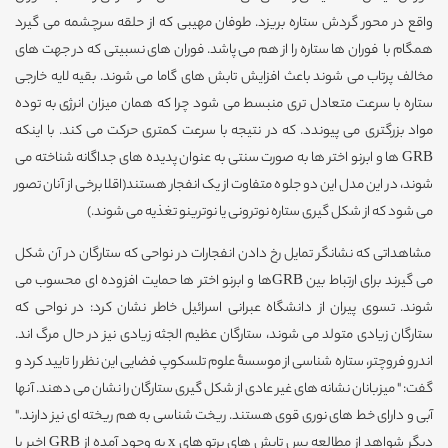
واقع در محور گردش ستاره بریزد. طوفان مهیبی که از حلقه سرچشمه می گیرد
همگام با فوران ها ستاره را از هم می پاشد. فوران های نسبیتی که در جهت های
مخالف پرتاب می شوند باعث افزایش تابش های گاما می شوند. بقیه لایه خارجی
ستاره با سرعت متعادل تری منبسط می شود چرا که همان میزان انرژی به توده
مواد بزرگتری می پیوندد. که در نتیجه با سرعت کمتری حرکت می کند. با اینکه
GRB ها و ابرنو اختر ها به صورت سنتی به عنوان پدیده های جداگانه شناخته می
شوند، در این مدل این دو جلوه متفاوت از یک انفجار هستند(اقلا برخی از آنان تصور
می شود که از شکل گیری ستاره نوترونی یا نوترینو تغذیه می شوند.)
مشاهداتی که نشانگر تمایل رخ دادن انفجارات در نواحی که ستارگان در آن شکل
می گیرند برای ارتباط بین GRBها و ابرنو اختر ها حمایت افزوده ای محسوب می
شوند. تسوی پیران از دانشگاه عبرانی اسرائیل خاطر نشان کرد: در نواحی که
ستارگان زیادی متولد می شوند، ستارگان عظیم الجثه زیادی نیز در حال مرگ اند.
اندرو فروچتر، ستاره شناسی از موسسۀ علوم تلسکوپ فضایی این نظر را تایید کرد و
گفت: " میزبانان نشانه های غیر عادی از شکل گیری ستارگان را نشان می دهند. آنها
آبی و دارای خط های نوری قوی هستند. ریخت شناسی به هم ریخته ای نیز دارند."
دیگر شواهد از مطالعه پس تابش های پرتو های x به وجود آمده از GRB اخیر با