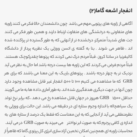
انفجار اشعه گاما(2)
آگاهی از زاویه های پرتویی مهم می باشد چون دانشمندان حالا فکر می کنند زاویه
های متفاوتی به درخشنگی های متفاوت ارتباط دارند و همین طور فکر می کنند
جت های شدیداً متمرکز، درخشنده تر از آنهایی که به طور گسترده تر پراکنده شده
اند ، ظاهر می شوند . بنا به گفته ی اتسن ووزلی یک نظریه پرداز از دانشگاه
کالیفرنیا در سانتا کروز ، قبلاً مردم درک نمی کردند که پرتوها چقدرکوچک هستند.
قبلاً مردم فرض می کردند که این زاویه ها بیست درجه باشد اما حال به نظر می آید
نزدیک تر به چهار درجه باشند . پرتوهای باریک به این معنا می باشند که برای هر
GRB که ما مشاهده می کنیم 100 تا 500 انفجار غیر قابل مشاهده وجود دارد
چون آنها در جهت دیگری هدفگیری شده اند. به طور آماری داده ها به ما می گویند
حداقل 1500 GRB هرروز در جهان قابل مشاهده رخ می دهد ، که برابر نرخ تولد
یک سیاهچاله با اندازه وجرم ستاره ای در دقیقه می باشد. این حالت برای ووزلی به
نظرمنطقی می آید از آنجایی که به این معناست که فقط یک درصد از ستاره های به
اندازه ی کافی پرجرم که به صورت ابر نواختر می میرند به صورت GRB در می آیند.
محاسبات زاویه ای همچنین امکان تخمین آزادسازی انرژی کل پرتوی گاما که ظاهراً از