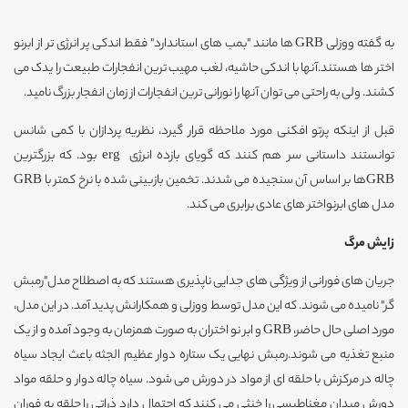
به گفته ووزلی GRB ها مانند "بمب های استاندارد" فقط اندکی پر انرژی تر از ابرنو
اختر ها هستند.آنها با اندکی حاشیه، لغب مهیب ترین انفجارات طبیعت را یدک می
کشند. ولی به راحتی می توان آنها را نورانی ترین انفجارات از زمان انفجار بزرگ نامید.
قبل از اینکه پرتو افکنی مورد ملاحظه قرار گیرد، نظریه پردازان با کمی شانس
توانستند داستانی سر هم کنند که گویای بازده انرژی erg بود. که بزرگترین
GRBها بر اساس آن سنجیده می شدند. تخمین بازبینی شده با نرخ کمتر با GRB
مدل های ابرنواختر های عادی برابری می کند.
زایش مرگ
جریان های فورانی از ویژگی های جدایی ناپذیری هستند که به اصطلاح مدل"رمبش
گر" نامیده می شوند. که این مدل توسط ووزلی و همکارانش پدید آمد. در این مدل،
مورد اصلی حال حاضر، GRB و ابر نو اختران به صورت همزمان به وجود آمده و از یک
منبع تغذیه می شوند.رمبش نهایی یک ستاره دوار عظیم الجثه باعث ایجاد سیاه
چاله در مرکزش با حلقه ای از مواد در دورش می شود. سیاه چاله دوار و حلقه مواد
دورش میدان مغناطیسی را خنثی می کنند که احتمال دارد ذراتی را حلقه به فوران