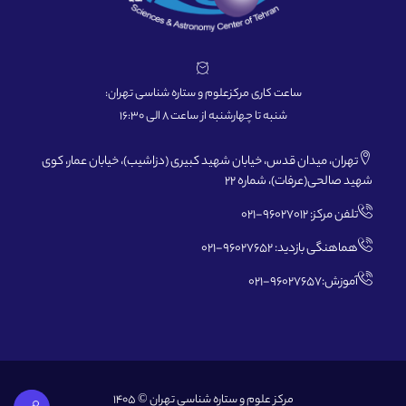
ساعت کاری مرکزعلوم و ستاره شناسی تهران:
شنبه تا چهارشنبه از ساعت 8 الی 16:30
تهران، میدان قدس، خیابان شهید کبیری (دزاشیب)، خیابان عمار، کوی
شهید صالحی(عرفات)، شماره 22
تلفن مرکز: 96027012-021
هماهنگی بازدید: 96027652-021
آموزش:96027657-021
مرکز علوم و ستاره شناسی تهران © 1405