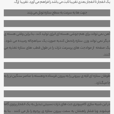
یک انفجار تا انفجار بعدی تقریباً ثابت می باشد را فراهم می آورد. تقریباً اِرگ.
جهت ها به سرعت به سطح ستاره تونل می زنند
آهن نمی تواند برای هم جوشی هسته ای انرژی تولید کند ، بنا براین وقتی هسته ی
دیگر نمی تواند وزن ستاره راتحمل کندبه صورت یک سیاهچاله رمبیده می شود .
یک صفحه از موادجت های پرسرعت ذرات را در طول قطب های ستاره تغذیه می
کنند.
طوفان ستاره ای لایه ی بیرونی را به بیرون فرستاده وهسته با عناصر سنگین تر را به
جا میگذارد .
در این شبیه سازی کامپیوتری جت های ذرات نسبیتی تبدیل به یک انفجار پرتوی گاما
میشوند وبا فشار راهشان به سمت بیرون ستاره ی پرجرم را باز می کنند . بنا به