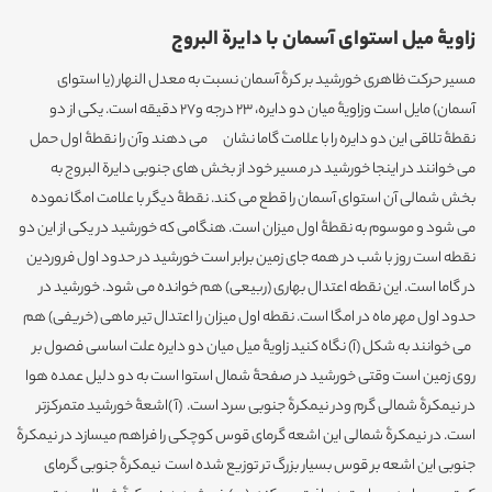
زاویۀ میل استوای آسمان با دایرة البروج
مسیر حرکت ظاهری خورشید بر کرۀ آسمان نسبت به معدل النهار (یا استوای
آسمان) مایل است وزاویۀ میان دو دایره، 23 درجه و27 دقیقه است. یکی از دو
نقطۀ تلاقی این دو دایره را با علامت گاما نشان می دهند وآن را نقطۀ اول حمل
می خوانند در اینجا خورشید در مسیر خود از بخش های جنوبی دایرة البروج به
بخش شمالی آن استوای آسمان را قطع می کند. نقطۀ دیگر با علامت امگا نموده
می شود و موسوم به نقطۀ اول میزان است. هنگامی که خورشید در یکی از این دو
نقطه است روز با شب در همه جای زمین برابر است خورشید در حدود اول فروردین
در گاما است. این نقطه اعتدال بهاری (ربیعی) هم خوانده می شود. خورشید در
حدود اول مهر ماه در امگا است. نقطه اول میزان را اعتدال تیر ماهی (خریفی) هم
می خوانند به شکل (آ) نگاه کنید زاویۀ میل میان دو دایره علت اساسی فصول بر
روی زمین است وقتی خورشید در صفحۀ شمال استوا است به دو دلیل عمده هوا
در نیمکرۀ شمالی گرم ودر نیمکرۀ جنوبی سرد است. (آ )اشعۀ خورشید متمرکزتر
است. در نیمکرۀ شمالی این اشعه گرمای قوس کوچکی را فراهم میسازد در نیمکرۀ
جنوبی این اشعه بر قوس بسیار بزرگ تر توزیع شده است نیمکرۀ جنوبی گرمای