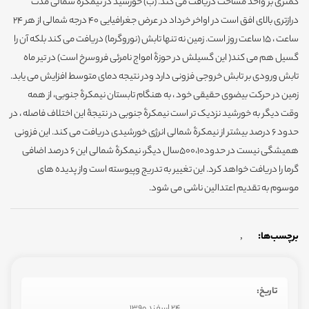
کمتری بر واحد مساحت دریافت می کند. (ب) خورشید در نیمکرۀ شمالی مدت
درازتری بالای افق است در اواخر خرداد در عرض جغرافیایی 40 درجه شمالی از هر 24
ساعت ، 15 ساعت روز است. زمین نه تنها تابش (نوروگرما) دریافت می کند بلکه آن را
گسیل هم می کند( این گسیلش در حوزۀ امواج نامرئی فروسرخ است) در تیر ماه
تابش ورودی بر تابش خروجی فزونی دارد ودر نتیجه دمای متوسط افزایش می یابد.
زمین در حرکت بیضوی حقیقی خود ، به هنگام تابستان نیمکرۀ جنوبی، از همه
وقت دیگر به خورشید نزدیک تر است نیمکرۀ جنوبی در نتیجۀ این اختلاف فاصله ، در
حدود 6 درصد بیشتر از نیمکرۀ شمالی انرژی خورشیدی دریافت می کند. این فزونی
همیشگی نیست در حدود500،10سال دیگر، نیمکرۀ شمالی این 6 درصد اضافی
گرما را دریافت خواهد کرد. این تغییر به تدریج وپیوسته است واز پدیده های
موسوم به تقدیم اعتدالین ناشی می شود.
برچسب‌ها:
,
تاریخ:
24 اسفند 1390