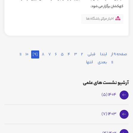
کهکشان برگزار می شود.
اخبار مرکز
,
باشگاه ها
صفحه 9 از
ابتدا
قبلی
2
3
4
5
6
7
8
[9]
10
11
11
بعدی
انتها
آرشیو نشست های علمی
1404 (5)
1403 (7)