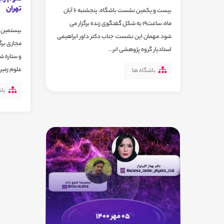
تهران
بیست و یکمین نشست باشگاه، پنجشنبه ۶ آبان
ماه، ساعت۱۹ به شکل گفتگوی زنده برگزار می
بیستمین 
شود.مهمان این نشست: جناب دکتر داور ابراهیمی
مجازی برگ
استادیار گروه پژوهشی انر...
و ستاره ش
علوم زمینِ
باشگاه ها
باش
05 مهر 1400