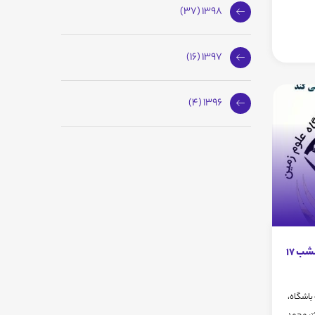
1398 (37)
1397 (16)
1396 (4)
بیست و دومين نشست باشگاه، امشب ۱۷
باشگاه،