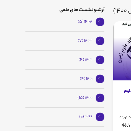
1)
آرشیو نشست های علمی
1404 (5)
1403 (7)
1402 (4)
1401 (4)
لوم
1400 (15)
1399 (11)
دهم بهمن ماه ،1400 ساعت نوزده
ر زلزله