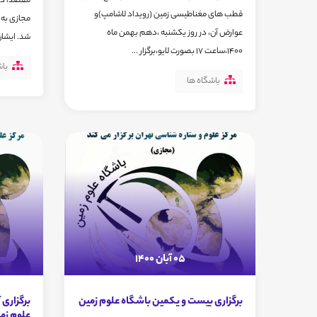
مقصد، در
قطب های مغناطیسی زمین (رویداد لاشامپ)و
مجازی به 
عوارض آن، در روز یکشنبه ،دهم بهمن ماه
شد. ایشان
1400،ساعت 17 بصورت لایو،برگزار ...
باش
باشگاه ها
05 آبان 1400
برگزاری بیست و یکمین باشگاه علوم زمین
برگزاری
علوم زمی