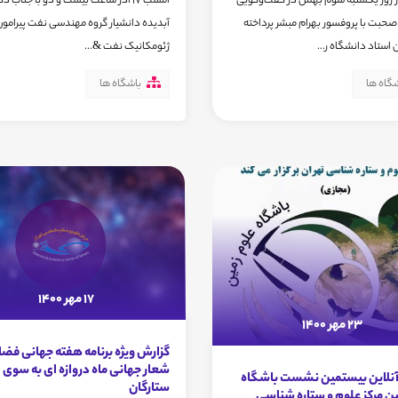
 روز یکشنبه سوم بهمن در گفت‌وگویی
امشب ۱۷ آذر ساعت بیست و دو با جناب 
صحبت با پروفسور بهرام مبشر پرداخته
آبدیده دانشیار گروه مهندسی نفت پیرامون
 استاد دانشگاه ر...
ژئومکانیک نفت &...
گاه ها
باشگاه ها
17 مهر 1400
23 مهر 1400
گزارش ویژه برنامه هفته جهانی فضا، 
شعار جهانی ماه دروازه ای به سوی
 آنلاین بیستمین نشست باشگاه
ستارگان
نِ مرکز علوم و ستاره شناسی