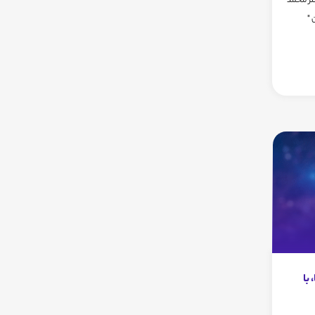
دکتر محمد
 "
با