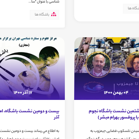
شناسی با عنوان "سا...
گاه ها
باشگاه ها
04 بهمن 1400
17 آذر 1400
شتمین نشست باشگاه نجوم
ا پروفسور بهرام مبشر )
آذر
 رسیدن تلسکوپ فضایی جیمزوب به
به اطلاع مي رساند بیست و دومين نشست 