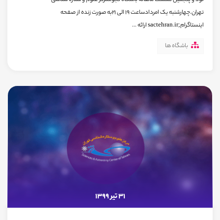
نود و پنجمین نشست ماهانه باشگاه نجوممرکز علوم و ستاره شناسی
تهران.چهارشنبه یک امردادساعت ۱۹ الی ۲۱به صورت زنده از صفحه
اینستاگرام;sactehran.ir ارائه ...
باشگاه ها
31 تیر 1399