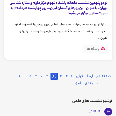
نودوپنجمین نشست ماهانه باشگاه نجومِ مرکز علوم و ستاره شناسی
تهران ، با عنوان :این روزهای آسمان ایران... روز چهارشنبه 1مرداد99،به
صورت مجازی برگزار می شود
به گزارش روابط عمومی مرکز علوم و ستاره شناسی تهران،روز چهارشنبه 1مرداد99،
نودوپنجمین نشست ماهانه باشگاه نجومِ مرکز علوم و ستاره شناسی تهران ، با
عنوان...
باشگاه ها
صفحه 4 از
ابتدا
قبلی
1
2
3
[4]
5
6
7
8
9
10
11
بعدی
انتها
آرشیو نشست های علمی
1404 (5)