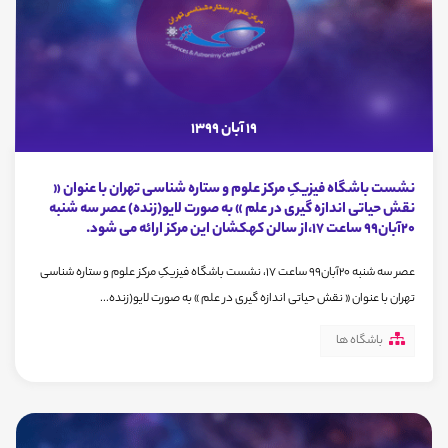
19 آبان 1399
نشست باشگاه فیزیکِ مرکز علوم و ستاره شناسی تهران با عنوان «
نقش حیاتی اندازه گیری در علم » به صورت لایو(زنده) عصر سه شنبه
20آبان99 ساعت 17،از سالن کهکشان این مرکز ارائه می شود.
عصر سه شنبه 20آبان99 ساعت 17، نشست باشگاه فیزیکِ مرکز علوم و ستاره شناسی
تهران با عنوان « نقش حیاتی اندازه گیری در علم » به صورت لایو(زنده...
باشگاه ها