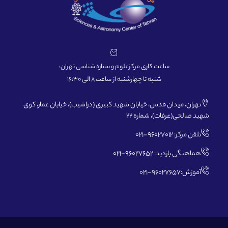
ساعت کاری مرکزعلوم و ستاره شناسی تهران:
شنبه تا چهارشنبه از ساعت 8 الی 16:30
تهران، میدان قدس، خیابان شهید کبیری (دزاشیب)، خیابان عمار، کوی
شهید صالحی(عرفات)، شماره 22
تلفن مرکز: 96027012-021
هماهنگی بازدید: 96027652-021
آموزش:96027657-021