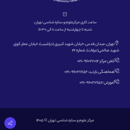
ساعت کاری مرکزعلوم و ستاره شناسی تهران:
شنبه تا چهارشنبه از ساعت 8 الی 16:30
تهران، میدان قدس، خیابان شهید کبیری (دزاشیب)، خیابان عمار، کوی
شهید صالحی(عرفات)، شماره 22
تلفن مرکز: 96027012-021
هماهنگی بازدید: 96027652-021
آموزش:96027657-021
مرکز علوم و ستاره شناسی تهران © 1405