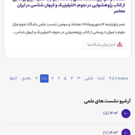
از کتاب پژوهشهایی در نجوم، اخترفیزیک و کیهان شناسی در ایران
معاصر
عصر چهارشنبه 14 شهریورماه97، هشتاد و سومین نشست علمی باشگاه نجومِ مرکز
علوم با عنوان « رونمایی از کتاب پژوهشهایی در نجوم، اخترفیزیک و کیهان شناس...
اخبار مرکز
,
باشگاه ها
صفحه 8 از 9
ابتدا
قبلی
3
4
5
6
7
[8]
9
بعدی
انتها
آرشیو نشست های علمی
1404 (5)
1403 (7)