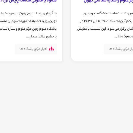
کز علوم و ستاره شناسی تهران
همراه با معرفی سامانه پایش لرزه ای
ین نشست ماهانه باشگاه نجوم، روز
به گزارش روابط عمومی مرکز علوم و ستاره
چهارشنبه یکم آبان98، ساعت 16:30 الی 20:30 در
تهران روز پنجشنبه 25 مهر98 سومین
شـان برگزار می شود. این نشست با نمایش
باشگاه علوم زمینِ مرکز علوم و ستاره شناس
با حضور علاقه مندان...
ار مرکز
,
باشگاه ها
اخبار مرکز
,
باشگاه ها