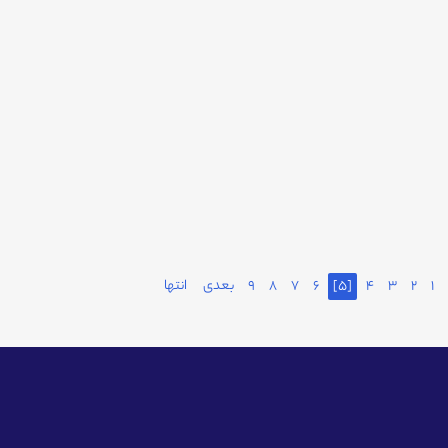
1
2
3
4
[5]
6
7
8
9
بعدی
انتها