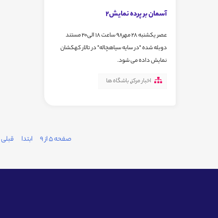
آسمان بر پرده نمایش2
عصر یکشنبه 28 مهر98 ساعت 18 الی20 مستند
دوبله شده "در سایه سیاهچاله" در تالار کهکشان
نمایش داده می شود.
اخبار مرکز
,
باشگاه ها
صفحه 5 از 9
ابتدا
قبلی