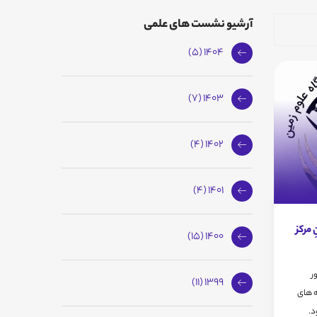
آرشیو نشست های علمی
1404 (5)
1403 (7)
1402 (4)
1401 (4)
مرکز
1400 (15)
ر
1399 (11)
ه های
د.