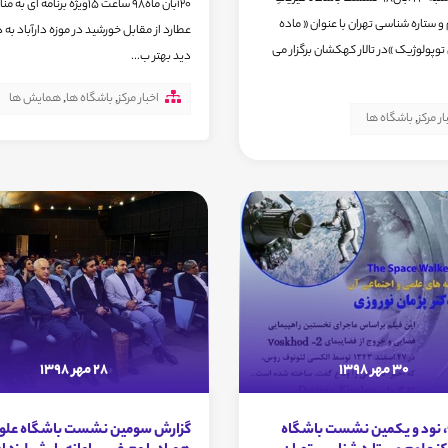
20آبان ماه98 ساعت 15ویژه برنامه ا
و ستاره شناسی تهران با عنوان « ماده
عطارد از مقابل خورشید در موزه دارآباد به 
توپولوژیک »در تالار کهکشان برگزار می
دید بهتر ب...
اخبار مرکز
,
باشگاه ها
,
همایش ها
ار مرکز
,
باشگاه ها
30 مهر 1398
28 مهر 1398
1 آبان98، نود و یکمین نشست باشگاه
گزارش سومین نشست باشگاه علوم