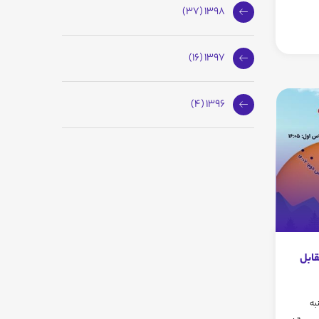
1398 (37)
1397 (16)
1396 (4)
 مقابل
به