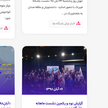
تهران روز پنجشنبه 23 آبان 98، نشست باشگاه
مرکز علوم 
فیزیک با حضور اساتید ، دانشجویان و علاقه مندان
کوانتومی 
به علم فیزیک در ...
شود.
اخبار مرکز
,
باشگاه ها
اخب
06 آبان 1398
گزارش نود و یکمین نشست ماهانه