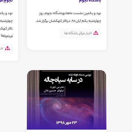
باشگاه نجوم
نجومِ مر
نود و یکمین نشست ماهانهباشگاه نجوم، روز
نود و یکم
چهارشنبه یکم آبان98، درتالار کهکشـان برگزار شد.
تالار کهک
اخبار مرکز
,
باشگاه ها
فیلمThe Space Wa...
اخب
23 مهر 1398