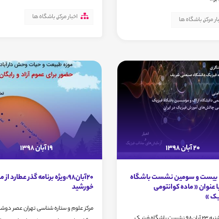
اخبار مرکز
,
باشگاه ها
ار مرکز
,
باشگاه ها
20 آبان 1398
19 آبان 1398
ن، بیست و سومین نشست باشگاه
20آبان98،ویژه برنامه گذر عطارد از
 عنوان « ماده کوانتومی
خورشید
یک »
مرکز علوم و ستاره شناسی تهران عصر دوشن
عصر پنجشنبه 23 آبان98 نشست باشگاه فیزیکِ