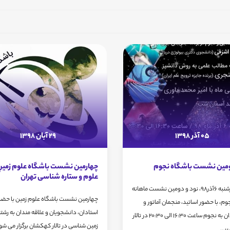
05 آذر 1398
29 آبان 1398
ومین نشست باشگاه نجوم
چهارمین نشست باشگاه علوم زمینِ 
علوم و ستاره شناسی تهران
عصر چهارشنبه 6آذر98، نود و دومین نشست ماهانه
چهارمین نشست باشگاه علوم زمین با حضو
وم، با حضور اساتید، منجمان آماتور و
استادان، ‌دانشجویان و علاقه مندان به رشت
علاقه مندان به نجوم ساعت 16:30 الی 20:30 در تالار
زمین شناسی در تالار کهکشان برگزار می شو
...