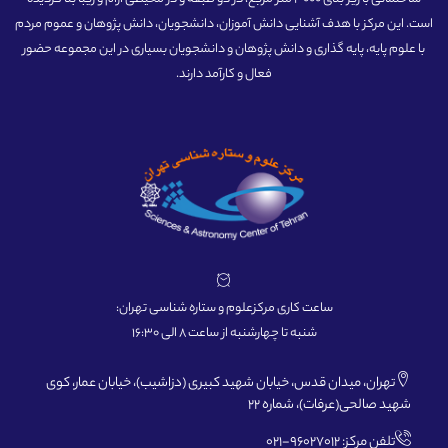
است. این مرکز با هدف آشنایی دانش آموزان، دانشجویان، دانش پژوهان و عموم مردم
با علوم پایه، پایه گذاری و دانش پژوهان و دانشجویان بسیاری در این مجموعه حضور
فعال و کارآمد دارند.
ساعت کاری مرکزعلوم و ستاره شناسی تهران:
شنبه تا چهارشنبه از ساعت 8 الی 16:30
تهران، میدان قدس، خیابان شهید کبیری (دزاشیب)، خیابان عمار، کوی
شهید صالحی(عرفات)، شماره 22
تلفن مرکز: 96027012-021