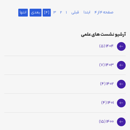
صفحه 4 از 4
ابتدا
قبلی
1
2
3
[4]
بعدی
انتها
آرشیو نشست های علمی
1404 (5)
1403 (7)
1402 (4)
1401 (4)
1400 (15)