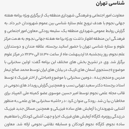
شناسی تهران
معاونت امور اجتماعی و فرهنگی شهرداری منطقه یک از برگزاری ویژه برنامه هفته
جهانی نجوم با هدف ترویج علم ستاره شناسی بین عموم شهروندان خبر داد. به
گزارش روابط عمومی شهرداری منطقه یک، سلیمه رودکی معاون امور اجتماعی و
فرهنگی این منطقه اظهار داشت: ویژه برنامه هفته جهانی نجوم به همت مرکز
علوم و ستاره شناسی تهران با حضور اساتید برجسته، علاقه مندان و دوستداران
علم نجوم، روز پنجشنبه ۱۸ اردیبهشت ماه از ساعت ۱۸:۳۰ الی ۲۲:۳۰ در مرکز علوم
برگزار شد. وی در تشریح بخش های مختلف این برنامه گفت: اولین سخنرانی با
موضوع «جستجوی آسمان های تاریک در بیابان های ایران توسط محمد صالح تیمار
مدرس و منجم زبده ، دومین سخنرانی با موضوع «مباحثی از اختر فیزیک » توسط
استاد برجسته دکتر سعید تهرانی نسب و همچنین گزارش رویداد های نجومی در
قالب مجله علمی نجوم توسط امیر حسین موسوی عضو کمیته ملی المپیاد برای
مخاطبان بیان شد. رودکی عنوان کرد: در حاشیه سخنرانی های علمی به منظور
آشنایی شهروندان با آزمایش های ساده فیزیکی و همچنین مسائل جدید فیزیک
در زندگی روزمره، کارگاه آزمایش های فیزیک اجرا و جهت آشنایی کودکان با مفاهیم
ساده نجوم، کارگاه نجوم کودکان و مسابقه نقاشی نجومی ارائه شد. معاون