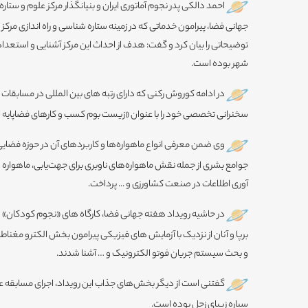
احمد دالکی پدر نجوم آماتوری ایران و بنیانگذار مرکز علوم و ست
جهانی فضا، پیرامون خدماتی که در زمینه ستاره شناسی و راه اندازی مرک
توضیحاتی را بیان کرد و گفت: هدف از احداث این مرکز آشنایی و استعداد
شهر بوده است.
در ادامه کوروش رکنی که دارای رتبه های بین المللی در مساب
سخنرانی تخصصی خود را با عنوان «زیست بوم کسب و کارهای فضاپایه ایرا
وی ضمن معرفی انواع ماهواره‌ها و کاربردهای آن در حوزه‌ فضایی ب
جوامع بشری از جمله نقش ماهواره‌های ناوبری برای جهت‌یابی، ماهواره
آوری اطلاعات در صنعت کشاورزی و ... پرداخت.
در حاشیه رویداد هفته جهانی فضا، کارگاه های «نجوم کودکان» 
برپا و آنان از نزدیک با آزمایش های فیزیکی پیرامون بخش الکترو مغنا
و بحث سیستم جریان فوتو الکترونیک و … آشنا شدند.
گفتنی است از دیگر بخش‌های جذاب این رویداد، اجرای مسابقه علمی
سیاره زیبای زحل بوده است.