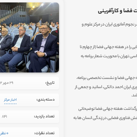
 فضا و کارآفرینی
 نجوم آماتوری ایران در مرکز علوم و
ا در هفته جهانی فضا (از چهارم تا
اسی تهران با محوریت شعار برنامه به
اعت ۱۸:۳۰ الی۲۲، ویژه برنامه هفته جهانی فضا و نشست تخصصی برنامه،
تاریخ:
29 مهر 1402
ری ایران احمد دالکی، اساتید و جمعی از
شد.
دسته‌بندی:
اخبار مرکز
ف بزرگداشت هفته جهانی فضا توضیحاتی
تعداد بازدید:
841
نقش فناوری فضایی در زندگی انسان ها به
تعداد نظرات:
0 نظر