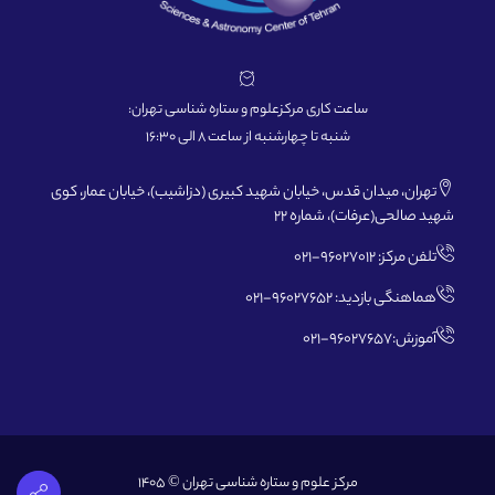
ساعت کاری مرکزعلوم و ستاره شناسی تهران:
شنبه تا چهارشنبه از ساعت 8 الی 16:30
تهران، میدان قدس، خیابان شهید کبیری (دزاشیب)، خیابان عمار، کوی
شهید صالحی(عرفات)، شماره 22
تلفن مرکز: 96027012-021
هماهنگی بازدید: 96027652-021
آموزش:96027657-021
مرکز علوم و ستاره شناسی تهران © 1405