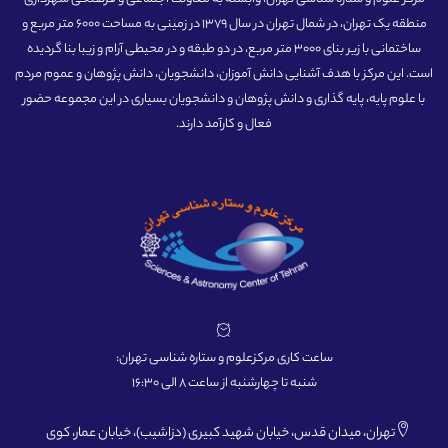
منطقه یک تهران، در شمال تهران در سال 1379 در زمینی به مساحت 6000 متر مربع و
ساختمانی با زیر بنای 3000 متر مربع، در دو طبقه و در محیطی آرام و زیبا بنا گردیده
است. این مرکز با هدف آشنایی دانش آموزان، دانشجویان، دانش پژوهان و عموم مردم
با علوم پایه، پایه گذاری و دانش پژوهان و دانشجویان بسیاری در این مجموعه حضور
فعال و کارآمد دارند.
ساعت کاری مرکزعلوم و ستاره شناسی تهران:
شنبه تا چهارشنبه از ساعت 8 الی 16:30
تهران، میدان قدس، خیابان شهید کبیری (دزاشیب)، خیابان عمار، کوی