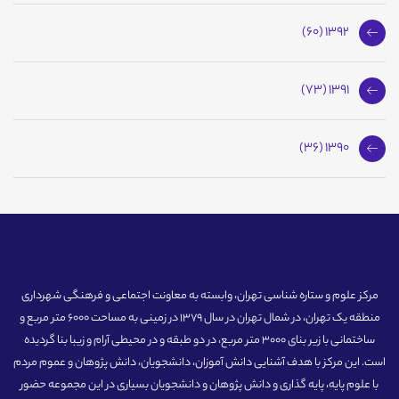
1392 (60)
1391 (73)
1390 (36)
مرکز علوم و ستاره شناسی تهران، وابسته به معاونت اجتماعی و فرهنگی شهرداری
منطقه یک تهران، در شمال تهران در سال 1379 در زمینی به مساحت 6000 متر مربع و
ساختمانی با زیر بنای 3000 متر مربع، در دو طبقه و در محیطی آرام و زیبا بنا گردیده
است. این مرکز با هدف آشنایی دانش آموزان، دانشجویان، دانش پژوهان و عموم مردم
با علوم پایه، پایه گذاری و دانش پژوهان و دانشجویان بسیاری در این مجموعه حضور