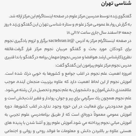
شناسی تهران
گفتگوی زنده توسط مدرسین مرکز علوم در صفحه اینستاگرام این مرکز ارائه شد.
به گزارش روابط عمومی مرکز علوم و ستاره شناسی تهران این گفتگوی زنده روز
جمعه ۱۲ اسفند سال جاری ساعت 17 الی 18
در صفحه اینستاگرام مرکز به آدرس @sactehran.ir برگزار و لزوم یادگیری نجوم
برای کودکان مورد بحث و گفتگو مربیان نجوم مرکز قرار گرفت.فائقه
نظری(کارشناس ارشد هوافضا و مدرس نجوم) مهمان برنامه در گفتگو با ندا قنبری
مدرس نجوم مرکز علوم پیرامون این گفتگو گفت:
امروزه اهميت علم نجوم در اغلب جوامع و كشورها به خوبي درك شده است.
آموزش نجوم از اين لحاظ اهميت دارد كه علاوه برتربيت منجمان آينده، موجب
علاقمندي دانش‌آموزان و دانشجويان به علم نجوم و تحصيل در آن رشته مي‌شود.
علم نجوم همچون يك سرگرمي براي پير و جوان، پولدار و فقير لذت‌بخش است و
هيچ محدوديتي براي فعاليت در اين حوزه وجود ندارد.در اغلب كشورها، دوره
آموزش عمومي معمولاً دوره‌اي است كه از طريق برنامه‌درسي علوم تجربي به
آموزش مباني نجوم پرداخته مي شود.آموزش علوم روز و آشنا شدن با پدیده های
هستی علاوه بر بالابردن دانش و معلومات ما فوائد روحی و روانی و اجتماعی