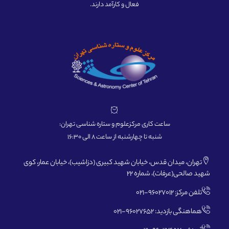
فعال و کارآمد دارند.
ساعت کاری مرکزعلوم و ستاره شناسی تهران:
شنبه تا چهارشنبه از ساعت 8 الی 16:30
تهران، میدان قدس، خیابان شهید کبیری (دزاشیب)، خیابان عمار، کوی
شهید صالحی(عرفات)، شماره 22
تلفن مرکز: 96027012-021
هماهنگی بازدید: 96027652-021