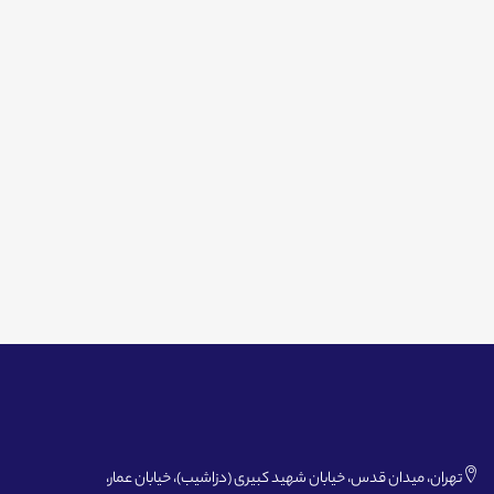
تهران، میدان قدس، خیابان شهید کبیری (دزاشیب)، خیابان عمار،