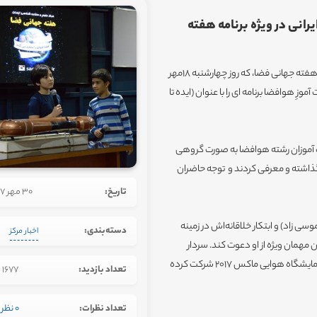
رانی در ویژه برنامه هفته
به گزارش روابط عمومی مرکز علوم و ستاره شناسی تهران، در ویژه برنامه هفته جهانی فضا، که روز چهارشنبه 18مهر
 آموزِ هوافضا برنامه ای را با عنوان (ایده تا
قاسمی از مهارت آموزان رشته هوافضا به صورت گروهی
گذاشته و معرفی کردند و توجه حاضران
تاریخ:
30 مهر 1397
ی زاد) و ابتکار خلاقانه‌اش در زمینه
دسته‌بندی:
اخبار مرکز
 هوایی ماکس ۲۰۱۷ روسیه، به عنوان مهمان ویژه از او دعوت کند. سردار
موسی‌زاد که تنها ۱۰ سال سن دارد با ساخت تونل باد در ابعاد کوچک درنمایشگاه هوایی ماکس ۲۰۱۷ شرکت کرده
تعداد بازدید:
1677
تعداد نظرات:
0 نظر