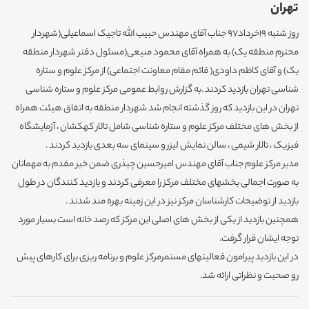
تهران
روز شنبه 19خرداد97 جناب آقای مهندس حبیب الله تاجیک اسماعیلی(شهردار
محترم منطقه یک) به همراه آقای محمود منیعی(مسئول دفتر شهردار منطقه
یک) و آقای کاظم داودی( قائم مقام معاونت اجتماعی) از مرکز علوم و ستاره
شناسی تهران بازدید کردند .به گزارش روابط عمومی مرکز علوم و ستاره شناسی
تهران در این بازدید که روز گذشته انجام شد شهردار منطقه به اتفاق هیئت همراه
از بخش های مختلف مرکز علوم و ستاره شناسی شامل تالار کهکشان ، آزمایشگاه
فیزیک ، تالار شیمی ، سالن نمایش لیزر و سینمای سه بعدی بازدید کردند .
مدیر مرکز علوم جناب آقای مهندس امیرحسین چیذری ضمن خیر مقدم به مهمانان
به صورت اجمالی بخشهای مختلف مرکز را معرفی کردند و بازدید کنندگان در طول
بازدید از توضیحات کارشناسان مرکز نیز در این زمینه بهره مند شدند .
همچنین بازدید از یکی از بخش های اصلی این مرکز که رصد خانه است بسیار مورد
توجه ایشان قرار گرفت.
در این بازدید پیرامون فعالیتهای مستمرمرکز علوم و برنامه ریزی برای کارهای پیش
رو صحبت و نظراتی ارائه شد.