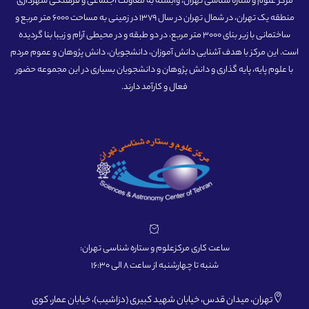
مرکز علوم و ستاره شناسی تهران، وابسته به معاونت اجتماعی و فرهنگی شهرداری
منطقه یک تهران، در شمال تهران در سال 1379 در زمینی به مساحت 6000 متر مربع و
ساختمانی با زیر بنای 3000 متر مربع، در دو طبقه و در محیطی آرام و زیبا بنا گردیده
است. این مرکز با هدف آشنایی دانش آموزان، دانشجویان، دانش پژوهان و عموم مردم
با علوم پایه، پایه گذاری و دانش پژوهان و دانشجویان بسیاری در این مجموعه حضور
فعال و کارآمد دارند.
ساعت کاری مرکزعلوم و ستاره شناسی تهران:
شنبه تا چهارشنبه از ساعت 8 الی 16:30
تهران، میدان قدس، خیابان شهید کبیری (دزاشیب)، خیابان عمار، کوی