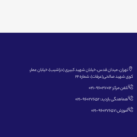
تهران، میدان قدس، خیابان شهید کبیری (دزاشیب)، خیابان عمار،
کوی شهید صالحی(عرفات)، شماره 22
تلفن مرکز: 96027012-021
هماهنگی بازدید: 96027652-021
آموزش:96027657-021