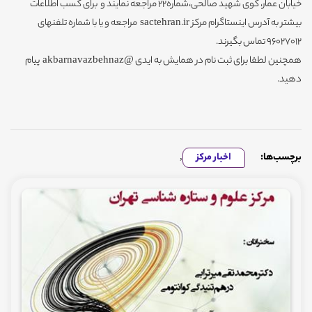
خیابان عمار، کوی شهید صالحی،شماره22 مراجعه نمایند و برای کسب اطلاعات
بیشتر به آدرس اینستاگرام مرکز sactehran.ir مراجعه و یا با شماره تلفنهای
96027012 تماس بگیرند.
همچنین لطفا برای ثبت نام در همایش به ایدی @akbarnavazbehnaz پیام
دهید.
برچسب‌ها:
اخبار مرکز
,