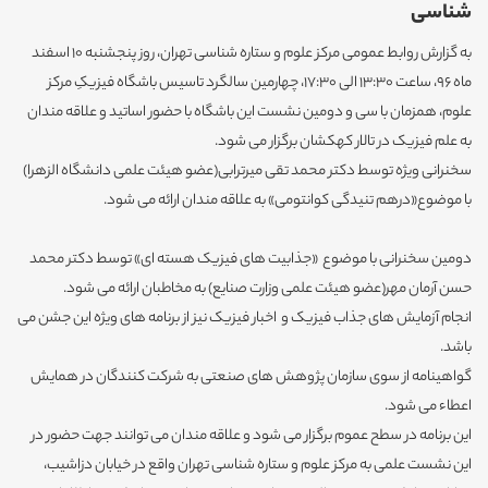
شناسی
به گزارش روابط عمومی مرکز علوم و ستاره شناسی تهران، روز پنجشنبه 10 اسفند
ماه 96، ساعت 13:30 الی 17:30، چهارمین سالگرد تاسیس باشگاه فیزیکِ مرکز
علوم، همزمان با سی و دومین نشست این باشگاه با حضور اساتید و علاقه مندان
به علم فیزیک در تالار کهکشان برگزار می شود.
سخنرانی ویژه توسط دکتر محمد تقی میرترابی(عضو هیئت علمی دانشگاه الزهرا)
با موضوع«درهم تنیدگی کوانتومی» به علاقه مندان ارائه می شود.
دومین سخنرانی با موضوع «جذابیت های فیزیک هسته ای» توسط دکتر محمد
حسن آرمان مهر(عضو هیئت علمی وزارت صنایع) به مخاطبان ارائه می شود.
انجام آزمایش های جذاب فیزیک و اخبار فیزیک نیز از برنامه های ویژه این جشن می
باشد.
گواهینامه از سوی سازمان پژوهش های صنعتی به شرکت کنندگان در همایش
اعطاء می شود.
این برنامه در سطح عموم برگزار می شود و علاقه مندان می توانند جهت حضور در
این نشست علمی به مرکز علوم و ستاره شناسی تهران واقع در خیابان دزاشیب،