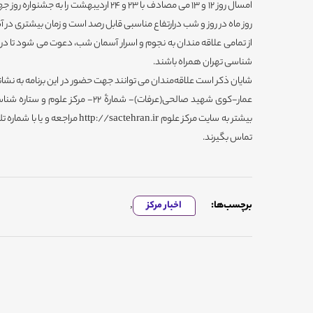
امسال روز 12 و 13 می مصادف با 23 و 24 اردیبه
روز ماه در روز و شب درارتفاع مناسبی قابل رصد است و زمان بیشتری در آس
از تمامی علاقه مندان به نجوم و اسرار آسمان شب، دعوت می شود تا در ای
شناسی تهران همراه باشند.
شایان ذکر است علاقه‌مندان می توانند جهت حضور در این برنامه به ن
عمار-کوی شهید صالحی(عرفات)- شمارۀ 22
تماس بگیرند.
برچسب‌ها:
اخبار مرکز
,