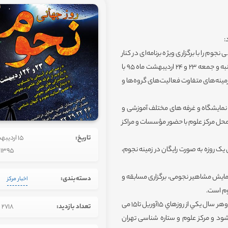
م را با برگزاری ویژه برنامه‌ای در کنار
شهروندان جشن خواهد گرفت. این جشنواره، در دو روز متوالی، پنجشنبه و جمعه 23 و 24 اردیبهشت ماه 95 با
نه‌های متفاوت فعالیت‌های گروه‌ها و
ب نمایشگاه و غرفه های مختلف آموزشی و
پنجشنبه) و ساعت 10 الی 19(روز جمعه) در محل مرکز علوم با حضور مؤسسات و مراکز
تاریخ:
15 اردیب
 یک روزه به صورت رایگان در زمینه نجوم،
1395
ایش مشاهیر نجومی، برگزاری مسابقه و
دسته‌بندی:
اخبار مرکز
جوم است.
تاریخچه هفته جهانی نجوم: اين مراسم در سراسر جهان برگزار می گردد وهر سال يکي از روزهاي ‎15آوريل تا‎ 15می
تعداد بازدید:
2718
ود و مرکز علوم و ستاره شناسی تهران