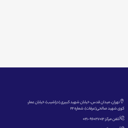
تهران، میدان قدس، خیابان شهید کبیری (دزاشیب)، خیابان عمار،
کوی شهید صالحی(عرفات)، شماره 22
تلفن مرکز: 96027012-021