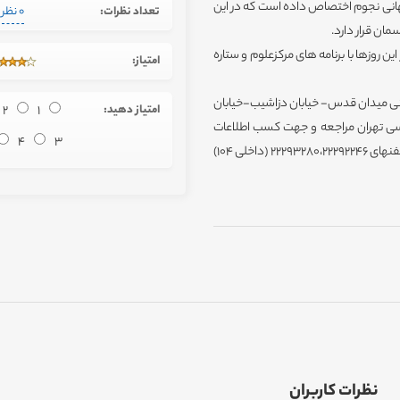
شت را به جشنواره روز جهانی نجوم اختصاص داده است که در این
تعداد نظرات:
0 نظر
مان قرار دارد.
ن روزها با برنامه های مرکزعلوم و ستاره
امتیاز:
شانی میدان قدس- خیابان دزاشیب-خیابان
امتیاز دهید:
1
2
- مرکز علوم و ستاره شناسی تهران مراجعه و جهت کسب اطلاعات
4
3
بیشتر به سایت مرکز علوم http://sactehran.ir مراجعه و یا با شماره تلفنهای 22293280،22292246 (داخلی 104)
نظرات کاربران