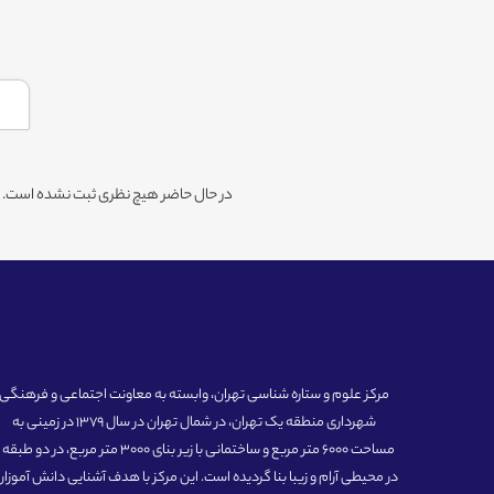
در حال حاضر هیچ نظری ثبت نشده است. شم
مرکز علوم و ستاره شناسی تهران، وابسته به معاونت اجتماعی و فرهنگی
شهرداری منطقه یک تهران، در شمال تهران در سال 1379 در زمینی به
مساحت 6000 متر مربع و ساختمانی با زیر بنای 3000 متر مربع، در دو طبق
در محیطی آرام و زیبا بنا گردیده است. این مرکز با هدف آشنایی دانش آموزان