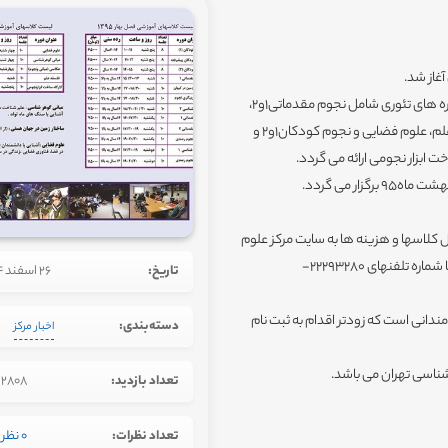
به گزارش روابط عمومی مرکز علوم و ستاره شناسی تهران، در ترم بهار دوره های تئوری شامل نجوم مقدماتی1و2،
کیهان شناسی1و2، ساختار زمین در کیهان، مبانی گوهرشناسی، فلسفه علم، علوم فضایی و نجوم کودکان1و2 و
ابزار نجومی ارائه می گردد.
لاسها و هزینه ها به سایت مرکز علوم
sactehran.ir مراجعه و یا روزهای شنبه تا چهارشنبه از ساعت 8:30 تا 16 با شماره تلفنهای 22293280-
تاریخ:
26 اسفند 1394
ندانی است که زودتر اقدام به ثبت نام
دسته‌بندی:
اخبار مرکز
 شناسی تهران می باشد.
تعداد بازدید:
2808
تعداد نظرات:
0 نظر