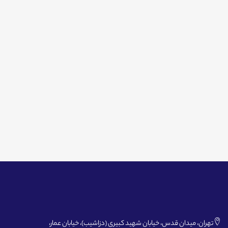
تهران، میدان قدس، خیابان شهید کبیری (دزاشیب)، خیابان عمار،