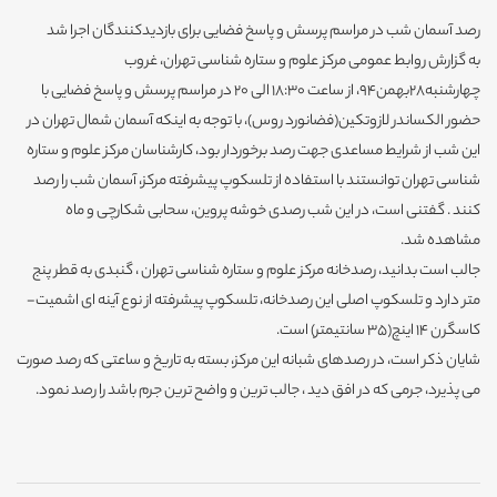
رصد آسمان شب در مراسم پرسش و پاسخ فضایی برای بازدیدکنندگان اجرا شد
به گزارش روابط عمومی مرکز علوم و ستاره شناسی تهران، غروب
چهارشنبه28بهمن94، از ساعت 18:30 الی 20 در مراسم پرسش و پاسخ فضایی با
حضور الکساندر لازوتکین(فضانورد روس)، با توجه به اینکه آسمان شمال تهران در
این شب از شرایط مساعدی جهت رصد برخوردار بود، کارشناسان مرکز علوم و ستاره
شناسی تهران توانستند با استفاده از تلسکوپ پیشرفته مرکز، آسمان شب را رصد
کنند . گفتنی است، در این شب رصدی خوشه پروین، سحابی شکارچی و ماه
مشاهده شد.
جالب است بدانید، رصدخانه مرکز علوم و ستاره شناسی تهران ، گنبدی به قطر پنج
متر دارد و تلسکوپ اصلی این رصدخانه، تلسکوپ پیشرفته از نوع آینه ای اشمیت-
کاسگرن 14 اینچ(35 سانتیمتر) است.
شایان ذکر است، در رصدهای شبانه این مرکز، بسته به تاریخ و ساعتی که رصد صورت
می پذیرد، جرمی که در افق دید ، جالب ترین و واضح ترین جرم باشد را رصد نمود.